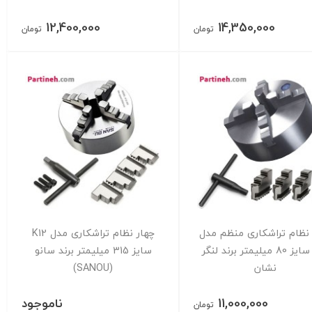
12,400,000
14,350,000
تومان
تومان
 نظام تراشکاری منظم مدل
چهار نظام تراشکاری مدل K12
K12 سایز 80 میلیمتر برند لنگر
سایز 315 میلیمتر برند سانو
نشان
(SANOU)
11,000,000
ناموجود
تومان