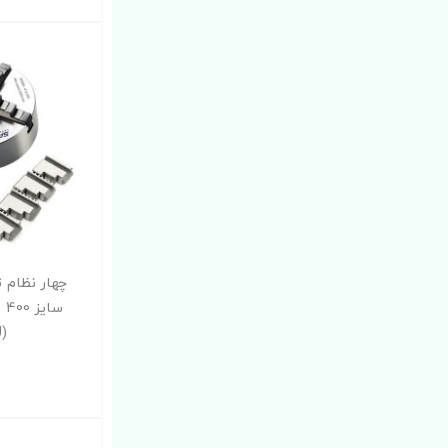
سا
(SANOU)