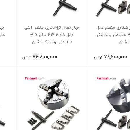
راشکاری منظم مدل
چهار نظام تراشکاری منظم آلنی
چها
K12 سایز 315 میلیمتر برند لنگر
مدل K12-315A سایز 315
نشان
میلیمتر برند لنگر نشان
74,800,000
79,600,000
تومان
تومان