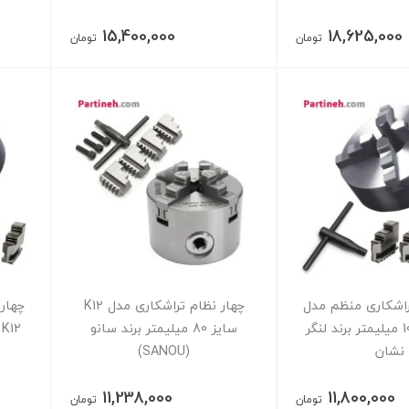
15,400,000
18,625,000
تومان
تومان
راشکاری منظم مدل
چهار نظام تراشکاری مدل K12
چهار
K12 سایز 100 میلیمتر برند لنگر
سایز 80 میلیمتر برند سانو
نشان
(SANOU)
11,238,000
11,800,000
تومان
تومان