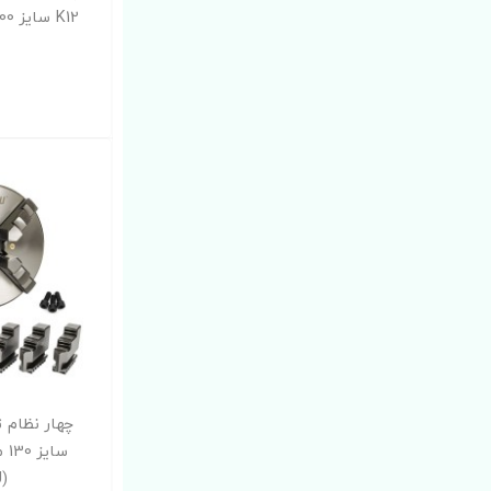
سا
(SANOU)