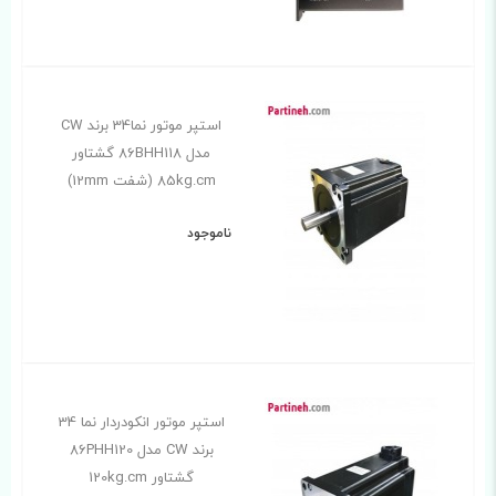
استپر موتور نما34 برند CW
مدل 86BHH118 گشتاور
85kg.cm (شفت 12mm)
ناموجود
استپر موتور انکودردار نما 34
برند CW مدل 86PHH120
گشتاور 120kg.cm