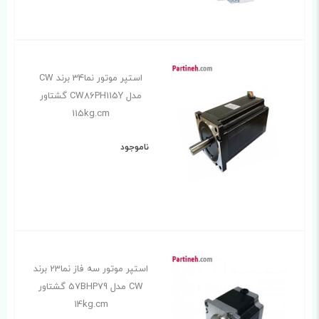
استپر موتور نما34 برند CW
مدل CW86PH115Y گشتاور
115kg.cm
ناموجود
استپر موتور سه فاز نما23 برند
CW مدل 57BHP79 گشتاور
14kg.cm