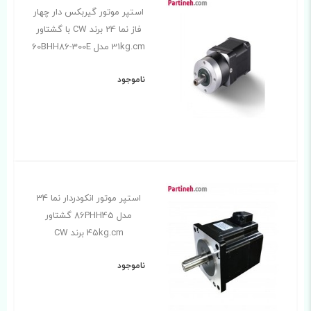
استپر موتور گیربکس دار چهار
فاز نما 24 برند CW با گشتاور
31kg.cm مدل 60BHH86-300E
ناموجود
استپر موتور انکودردار نما 34
مدل 86PHH45 گشتاور
45kg.cm برند CW
ناموجود