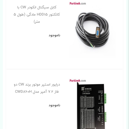
کابل سیگنال انکودر CW با
کانکتور HDD15 مادگی (طول 5
متر)
ناموجود
درایور استپر موتور برند CW دو
فاز 7.2 آمپر مدل CWD860H
ناموجود