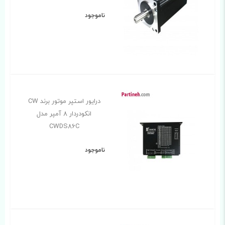
ناموجود
درایور استپر موتور برند CW
انکودردار 8 آمپر مدل
CWDS86C
ناموجود