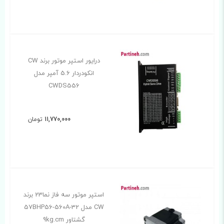
درایور استپر موتور برند CW
انکودردار 5.6 آمپر مدل
CWDS556
11,770,000
تومان
استپر موتور سه فاز نما23 برند
CW مدل 57BHP56-560A-32
گشتاور 9kg.cm