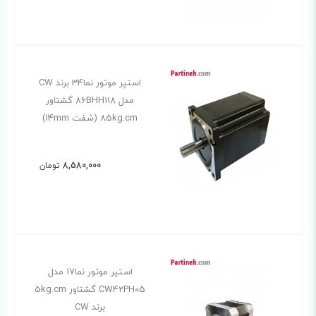
استپر موتور نما34 برند CW
مدل 86BHH118 گشتاور
85kg.cm (شفت 14mm)
8,580,000
تومان
استپر موتور نما17 مدل
CW42PH05 گشتاور 5kg.cm
برند CW