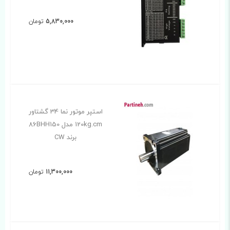
5,830,000
تومان
استپر موتور نما 34 گشتاور
120kg.cm مدل 86BHH150
برند CW
11,300,000
تومان