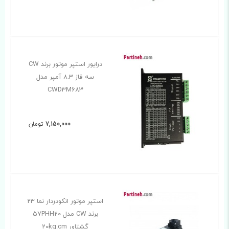
درایور استپر موتور برند CW
سه فاز 8.3 آمپر مدل
CWD3M683
7,150,000
تومان
استپر موتور انکودردار نما 23
برند CW مدل 57PHH20
گشتاور 20kg.cm