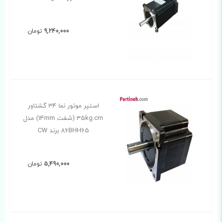
9,240,000
تومان
استپر موتور نما 34 گشتاور
35kg.cm (شفت 14mm) مدل
86BHH65 برند CW
5,490,000
تومان