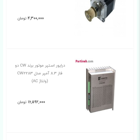
4,300,000
تومان
درایور استپر موتور برند CW دو
فاز 8.3 آمپر مدل CW2283
(ولتاژ AC)
16,592,000
تومان