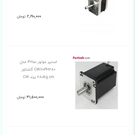
2,190,000
تومان
استپر موتور نما42 مدل
CW110PH280 گشتاور
280kg.cm برند CW
31,500,000
تومان