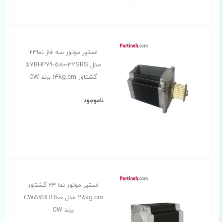
استپر موتور سه فاز نما23
مدل 57BHP79-580-32SRS
گشتاور 14kg.cm برند CW
ناموجود
استپر موتور نما 23 گشتاور
28kg.cm مدل CW57BHH100
برند CW