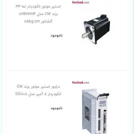
استپر موتور انکودردار نما 34
برند CW مدل 86BHH114
گشتاور 85kg.cm
ناموجود
درایور استپر موتور برند CW
انکودردار 8 آمپر مدل SS1108
ناموجود