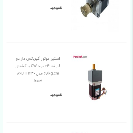
ناموجود
استپر موتور گیربکس دار دو
فاز نما 34 برند CW با گشتاور
68kg.cm مدل 86BHH114-
500A
ناموجود