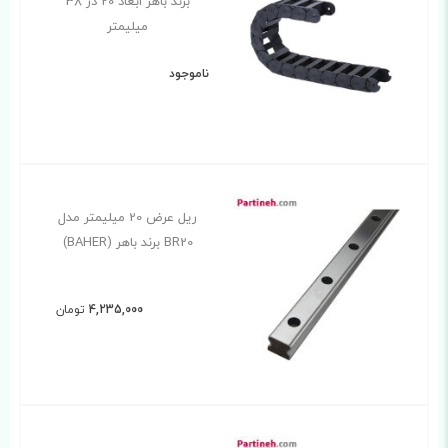
برند باهر ابعاد 20 در 38
میلیمتر
ناموجود
ریل عرض 20 میلیمتر مدل
BR20 برند باهر (BAHER)
4,235,000
تومان