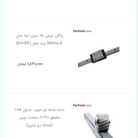
واگن عرض ۱۵ بدون لبه مدل
BRH15-B برند باهر (BAHER)
1,820,000
تومان
دنده شانه ای مورب مدول 1.25
مقطع 20*20 ساخت چین
(شاخه دو متری)