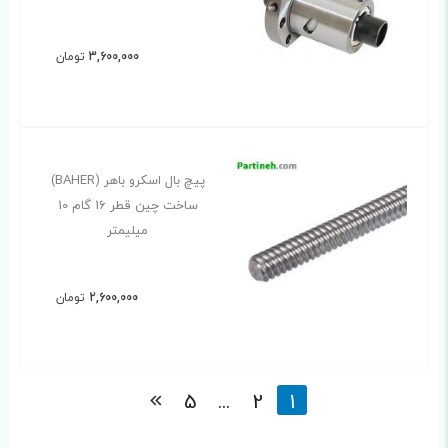
3,600,000
تومان
پیچ بال اسکرو باهر (BAHER)
ساخت چین قطر 16 گام 10
میلیمتر
2,600,000
تومان
5
...
2
1