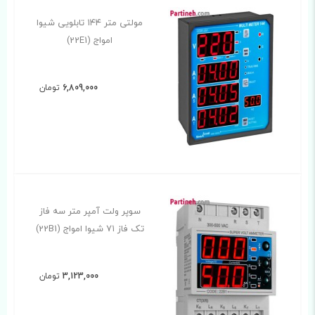
مولتی متر ۱۴۴ تابلویی شیوا
امواج (22E1)
6,809,000
تومان
سوپر ولت آمپر متر سه فاز
تک فاز ۷۱ شیوا امواج (22B1)
3,123,000
تومان