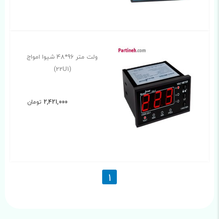
ولت متر 96*48 شیوا امواج
(22U1)
2,421,000
تومان
1