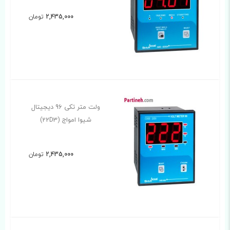
2,435,000
تومان
ولت متر تکی 96 دیجیتال
شیوا امواج (22D3)
2,435,000
تومان