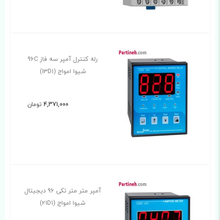
رله کنترل آمپر سه فاز 96C
شیوا امواج (13D1)
4,371,000
تومان
آمپر متر متر تکی 96 دیجیتال
شیوا امواج (21D1)