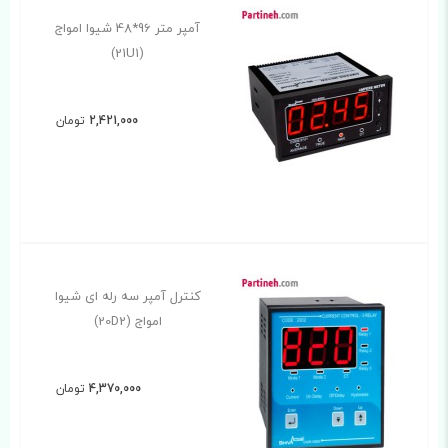
آمپر متر 96*48 شیوا امواج
(21U1)
2,421,000
تومان
کنترل آمپر سه رله ای شیوا
امواج (20D2)
4,370,000
تومان