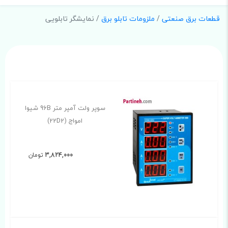
قطعات برق صنعتی
/
ملزومات تابلو برق
/ نمایشگر تابلویی
سوپر ولت آمپر متر 96B شیوا
امواج (22D2)
3,824,000
تومان