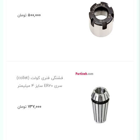
500,000
تومان
فشنگی فنری کولت (collet)
سری ER20 سایز 4 میلیمتر
737,000
تومان