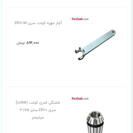
آچار مهره کولت سری ER16-M
594,000
تومان
فشنگی فنری کولت (collet)
سری ER20 سایز 3.175
میلیمتر