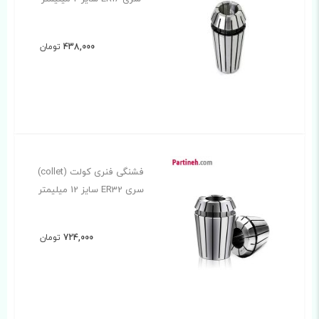
438,000
تومان
فشنگی فنری کولت (collet)
سری ER32 سایز 12 میلیمتر
724,000
تومان