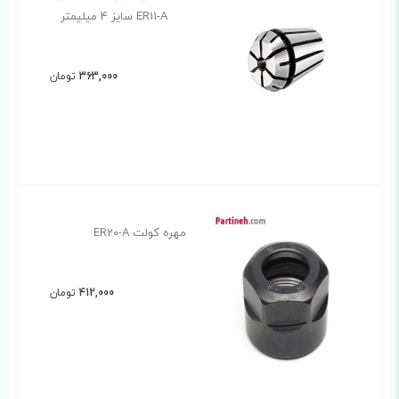
ER11-A سایز 4 میلیمتر
363,000
تومان
مهره کولت ER20-A
412,000
تومان