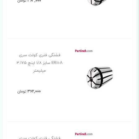
363,000
تومان
فشنگی فنری کولت سری
ER11-A سایز 1/8 اینچ 3.175
میلیمتر
362,000
تومان
فشنگی فنری کولت سری