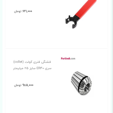
621,000
تومان
فشنگی فنری کولت (collet)
سری ER40 سایز 25 میلیمتر
985,000
تومان