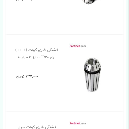
فشنگی فنری کولت (collet)
سری ER20 سایز 3 میلیمتر
737,000
تومان
فشنگی فنری کولت سری