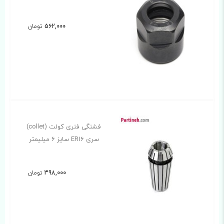
562,000
تومان
فشنگی فنری کولت (collet)
سری ER16 سایز 6 میلیمتر
398,000
تومان