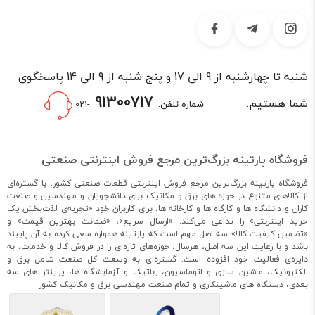
شنبه تا چهارشنبه از 9 الی 17 و پنج شنبه از 9 الی 14 پاسخگوی
91300717
شما هستیم.
شماره تلفن:
-021
فروشگاه پارتینه بزرگ‌ترین مرجع فروش اینترنتی صنعتی
فروشگاه پارتینه بزرگ‌ترین مرجع فروش اینترنتی قطعات صنعتی کشور، با گستره‌ای
از کالاهای متنوع در حوزه های برق و مکانیک برای دانشجویان و مهندسین و صنعت
کاران و دانشگاه ها و کارگاه ها و کارخانه ها، برای کاربران خود «تجربه‌ی لذت‌بخش یک
خرید اینترنتی» را تداعی می‌کند. «ارسال سریع»، «ضمانت بهترین قیمت» و
«تضمین کیفیت کالا» سه اصل مهم است که پارتینه همواره سعی کرده به آن پایبند
باشد و با رعایت این سه اصل، هرسال، حوزه‌های تازه‌ای را در فروش کالا و خدمات، به
دایره‌ی فعالیت خود افزوده است. گستره‌ای به وسعت کل صنعت شامل برق و
الکترونیک، ماشین سازی و اتوماسیون، رباتیک و آزمایشگاه ها، پرینتر های سه
بعدی، دستگاه های ماشینکاری و تمام صنعت مهندسی برق و مکانیک کشور