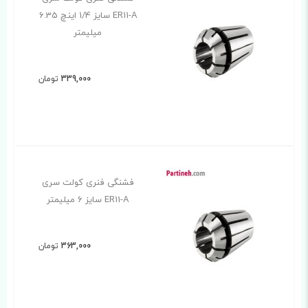
ER11-A سایز 1/4 اینچ 6.35
میلیمتر
339,000
تومان
فشنگی فنری کولت سری
ER11-A سایز 6 میلیمتر
363,000
تومان