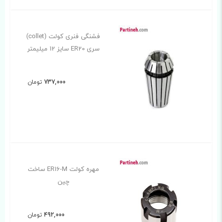
فشنگی فنری کولت (collet)
سری ER20 سایز 12 میلیمتر
737,000
تومان
مهره کولت ER16-M ساخت
چین
492,000
تومان