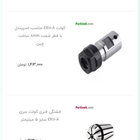
کولت ER11-A مناسب اسپیندل
با قطر شفت 8mm ساخت
چین
1,413,000
تومان
فشنگی فنری کولت سری
ER11-A سایز 5 میلیمتر