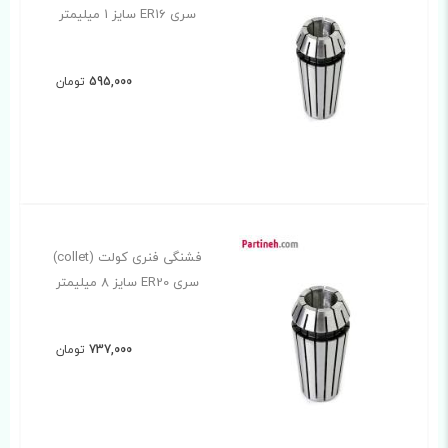
سری ER16 سایز 1 میلیمتر
595,000
تومان
فشنگی فنری کولت (collet)
سری ER20 سایز 8 میلیمتر
737,000
تومان