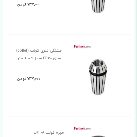
737,000
تومان
فشنگی فنری کولت (collet)
سری ER20 سایز 6 میلیمتر
737,000
تومان
مهره کولت ER11-A