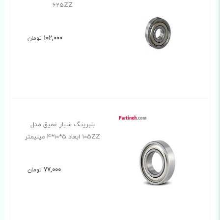
625ZZ
102,000
تومان
بلبرینگ شیار عمیق مدل
105ZZ ابعاد 5*10*4 میلیمتر
77,000
تومان