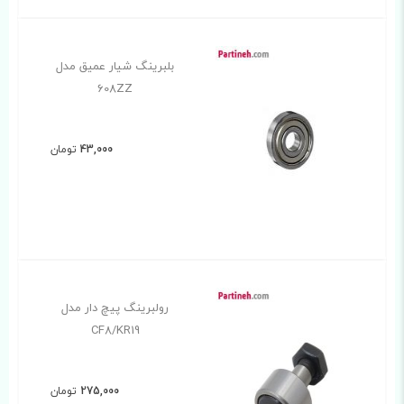
بلبرینگ شیار عمیق مدل
608ZZ
43,000
تومان
رولبرینگ پیچ دار مدل
CF8/KR19
275,000
تومان