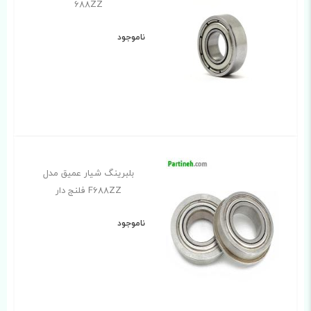
688ZZ
ناموجود
بلبرینگ شیار عمیق مدل
F688ZZ فلنج دار
ناموجود