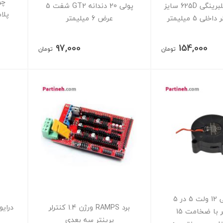
چرخ هرزگرد بلبرینگی 625D سایز
پولی 20 دندانه GT2 شفت 5
عرض 6 میلیمتر
97,000
154,000
تومان
تومان
فن حلزونی 12 ولت 5 در 5
برد RAMPS ورژن 1.4 کنترلر
سانتیمتر با ضخامت 15
پرینتر سه بعدی