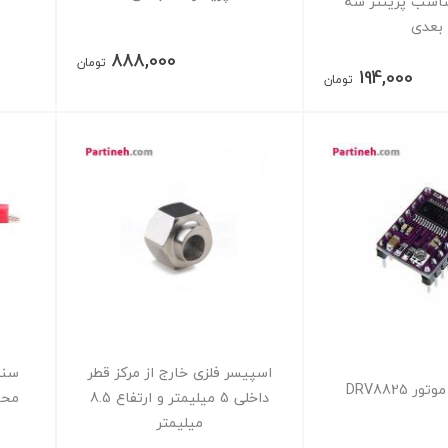
ناسب پرینتر سه
بعدی
888,000
تومان
194,000
تومان
اسپیسر فلزی خارج از مرکز قطر
سنس
 DRV8825
داخلی 5 میلیمتر و ارتفاع 8.5
میلیمتر