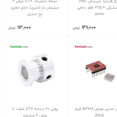
چرخ هرزگرد بلبرینگی 105D
تسمه تایمینگ GT2 عرض 6
پلاستیکی 15.3*9 قطر داخلی
میلیمتر باز (متری) دارای مغزی
5mm
نخ استیل
113,000
149,000
تومان
تومان
درایور استپر موتور A4988 قرمز
پولی 20 دندانه GT2 شفت 8
(Red)
عرض 6 میلیمتر