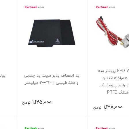
هات اند E3D V5 پرینتر سه
پد انعطاف پذیر هیت بد چسبی
همراه هاتند و
و مغناطیسی 200*200 میلیمتر
و رابط پنوماتیک
نگ PTFE
1,125,000
تومان
1,138,000
تومان