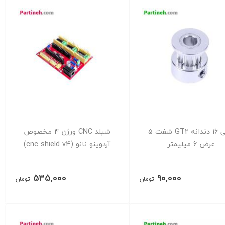
پولی 16 دندانه GT2 شفت 5
شیلد CNC ورژن 4 مخصوص
عرض 6 میلیمتر
آردوینو نانو (cnc shield v4)
535,000
90,000
تومان
تومان