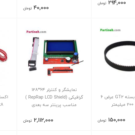
294,000
تومان
40,000
تومان
نمایشگر و کنترلر 64*128
تسمه حلقه بسته GT2 عرض 6
اکست
گرافیکی (RepRap LCD Shield )
تر
mk8 فیلا
مناسب پرینتر سه بعدی
150,000
2,112,000
تومان
تومان