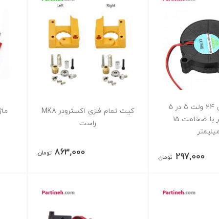
فن حلزونی 24 ولت 5 در 5
کیت تمام فلزی اکسترودر MK8
سانتیمتر با ضخامت 15
راست
یلیمتر
863,000
تومان
297,000
تومان