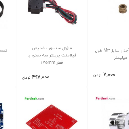
ماژول سنسور تشخیص
مهره برنجی آجدار سایز M3 طول
فیلامنت پرینتر سه بعدی با
قطر 1.75mm
7,000
تومان
497,000
تومان