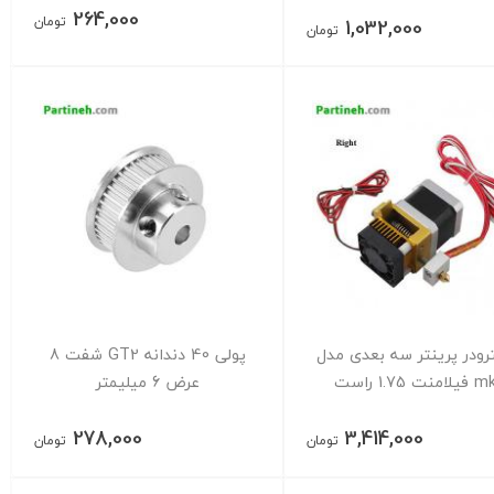
264,000
تومان
1,032,000
تومان
رودر پرینتر سه بعدی مدل
پولی 40 دندانه GT2 شفت 8
منت 1.75 راست
عرض 6 میلیمتر
278,000
3,414,000
تومان
تومان