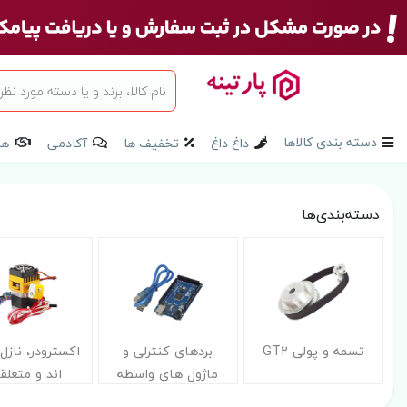
دسته بندی کالاها
داغ داغ
تخفیف ها
آکادمی
هم
دسته‌بندی‌ها
تسمه و پولی GT2
بردهای کنترلی و
اکسترودر، نازل
ماژول های واسطه
اند و متعلق