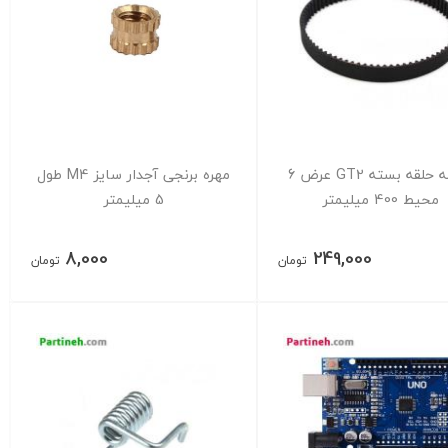
تسمه حلقه بسته GT2 عرض 6
مهره برنجی آجدار سایز M4 طول
محیط 400 میلیمتر
5 میلیمتر
8,000
249,000
تومان
تومان