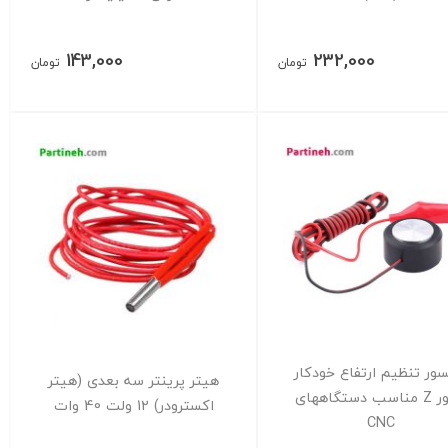
143,000
232,000
تومان
تومان
ور تنظیم ارتفاع خودکار
هیتر پرینتر سه بعدی (هیتر
محور Z مناسب دستگاههای
اکسترودر) 12 ولت 40 وات
CNC