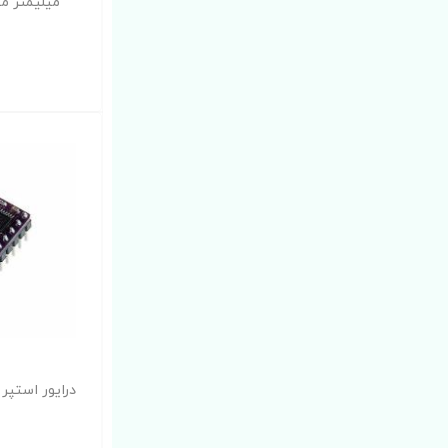
میلیمتر م
درایور استپر موتور