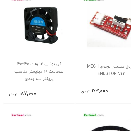
فن بوشی 12 ولت 40*40
ماژول سنسور برخورد MECH
ضخامت 10 میلیمتر مناسب
ENDSTOP V1.2
پرینتر سه بعدی
163,000
تومان
187,000
تومان