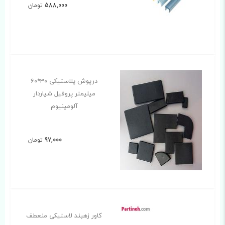
588,000
تومان
درپوش پلاستیکی 30*60
میلیمتر پروفیل شیاردار
آلومینیوم
97,000
تومان
کاور زهبند لاستیکی منعطف