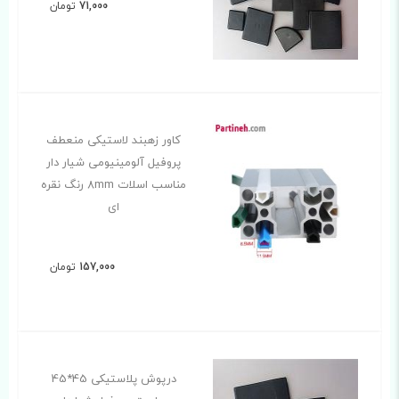
71,000
تومان
کاور زهبند لاستیکی منعطف
پروفیل آلومینیومی شیار دار
مناسب اسلات 8mm رنگ نقره
ای
157,000
تومان
درپوش پلاستیکی 45*45