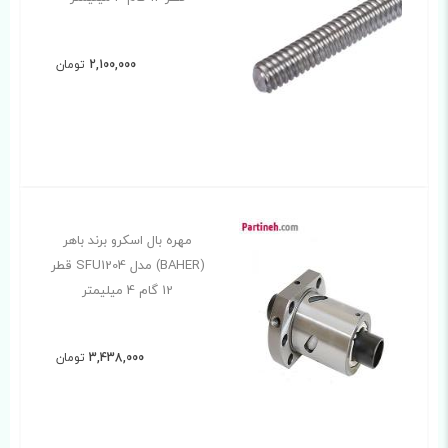
2,100,000
تومان
مهره بال اسکرو برند باهر
(BAHER) مدل SFU1204 قطر
12 گام 4 میلیمتر
3,438,000
تومان