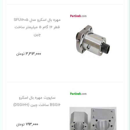
مهره بال اسکرو مدل SFU1605
قطر 16 گام 5 میلیمتر ساخت
چین
3,313,000
تومان
ساپورت مهره بال اسکرو
BSG16 ساخت چین (DSG16H)
793,000
تومان