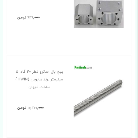
929,000
تومان
پیچ بال اسکرو قطر 20 گام 5
میلیمتر برند هایوین (HIWIN)
ساخت تایوان
10,200,000
تومان