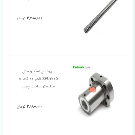
2,300,000
تومان
مهره بال اسکرو مدل
SFU2005 قطر 20 گام 5
میلیمتر ساخت چین
2,980,000
تومان