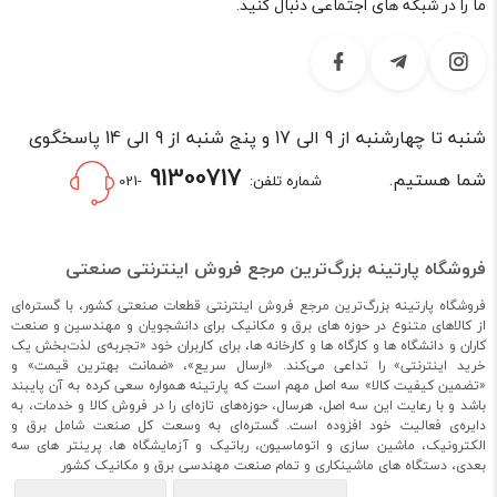
هستند. برای کاربردهای سبک‌تر مانند ربات‌های رومیزی و تجهیزات
ما را در شبکه های اجتماعی دنبال کنید.
آزمایشگاهی نیز از بال اسکروهای مینیاتوری با قطرهای 8 و 12
میلی‌متر استفاده می‌شود.
پارتینه طیف کاملی از این ابعاد را ارائه می‌دهد تا بتوانید متناسب با
نیاز پروژه و توان موتور، گزینه مناسب را با اطمینان انتخاب کنید.
شنبه تا چهارشنبه از 9 الی 17 و پنج شنبه از 9 الی 14 پاسخگوی
بهترین برندهای بال اسکرو
91300717
شما هستیم.
شماره تلفن:
-021
در دستگاه‌های CNC و پروژه‌های اتوماسیون صنعتی، انتخاب
بال‌اسکرو مناسب مستقیماً روی دقت حرکت و پایداری سیستم تأثیر
می‌گذارد. کیفیت سنگ‌زنی، جنس فولاد و دقت ساخت از عواملی
فروشگاه پارتینه بزرگ‌ترین مرجع فروش اینترنتی صنعتی
هستند که در عملکرد طولانی‌مدت قطعه نقش تعیین‌کننده دارند.
فروشگاه پارتینه بزرگ‌ترین مرجع فروش اینترنتی قطعات صنعتی کشور، با گستره‌ای
برندهای معتبر با رعایت استانداردهای تولید، به کاهش خطا و
از کالاهای متنوع در حوزه های برق و مکانیک برای دانشجویان و مهندسین و صنعت
افزایش عمر کاری قطعه کمک می‌کنند و استفاده از آن‌ها باعث
کاران و دانشگاه ها و کارگاه ها و کارخانه ها، برای کاربران خود «تجربه‌ی لذت‌بخش یک
می‌شود سیستم در کارکردهای مداوم با مشکل کمتری مواجه شود.
خرید اینترنتی» را تداعی می‌کند. «ارسال سریع»، «ضمانت بهترین قیمت» و
«تضمین کیفیت کالا» سه اصل مهم است که پارتینه همواره سعی کرده به آن پایبند
در ادامه با بهترین برندهای بال اسکرو آشنا می‌شوید:
باشد و با رعایت این سه اصل، هرسال، حوزه‌های تازه‌ای را در فروش کالا و خدمات، به
دایره‌ی فعالیت خود افزوده است. گستره‌ای به وسعت کل صنعت شامل برق و
بال اسکرو هایوین | HIWIN: بدون شک محبوب‌ترین و مطمئن‌ترین
الکترونیک، ماشین سازی و اتوماسیون، رباتیک و آزمایشگاه ها، پرینتر های سه
برند در بازار سیستم‌های حرکتی است. حرکت فوق‌العاده نرم، تحمل
بعدی، دستگاه های ماشینکاری و تمام صنعت مهندسی برق و مکانیک کشور
بارهای سنگین و مهندسی بی‌نقص، از دلایل اصلی رونق بازار فروش