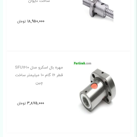
ساخت تایوان
18,950,000
تومان
مهره بال اسکرو مدل SFU1610
قطر 16 گام 10 میلیمتر ساخت
چین
3,875,000
تومان