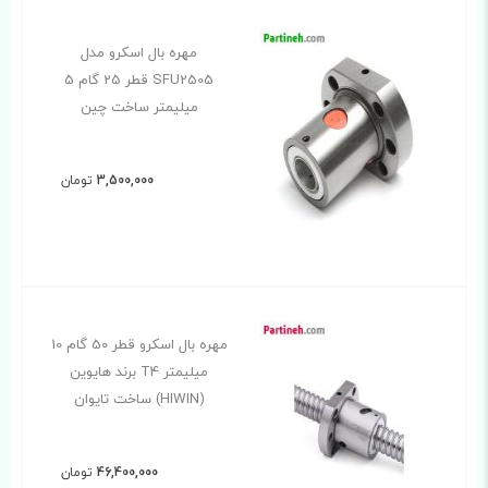
مهره بال اسکرو مدل
SFU2505 قطر 25 گام 5
میلیمتر ساخت چین
3,500,000
تومان
مهره بال اسکرو قطر 50 گام 10
میلیمتر T4 برند هایوین
(HIWIN) ساخت تایوان
46,400,000
تومان