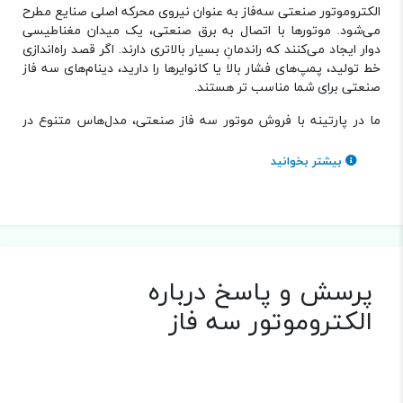
الکتروموتور صنعتی سه‌فاز به عنوان نیروی محرکه اصلی صنایع مطرح
می‌شود. موتورها با اتصال به برق صنعتی، یک میدان مغناطیسی
دوار ایجاد می‌کنند که راندمانِ بسیار بالاتری دارند. اگر قصد راه‌اندازی
خط تولید، پمپ‌های فشار بالا یا کانوایرها را دارید، دینام‌های سه فاز
صنعتی برای شما مناسب تر هستند.
ما در پارتینه با فروش موتور سه فاز صنعتی، مدل‌هاس متنوع در
توان‌ها، دورهای مختلف و پوسته‌های چدنی و آلومینیومی را فراهم
کرده‌ایم. در ادامه کلیدی‌ترین فاکتورها را بررسی می‌کنیم تا برای خرید
بیشتر بخوانید
الکتروموتور سه فاز با مشخصات فنی و مناسب‌ترین قیمت،
دقیق‌ترین تصمیم را بگیرید.
پارامتر‌های مهم در خرید
الکتروموتور سه فاز
پرسش و پاسخ درباره
هنگام اقدام برای خرید الکتروموتور سه فاز، تکیه بر توان دستگاه
الکتروموتور سه فاز
(کیلووات یا اسب بخار) به تنهایی کافی نیست. انتخاب نادرست
پارامترهای مکانیکی و الکتریکی می‌تواند باعث جریان‌کشی بیش از
حد، افت گشتاور در بار زیر فشار، یا سوختن زودهنگام سیم‌پیچ شود.
بررسی دقیق مشخصات فنی دینام صنعتی سه فاز به شما کمک