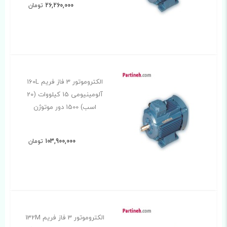
26,260,000
تومان
الکتروموتور 3 فاز فریم 160L
آلومینیومی 15 کیلووات (20
اسب) 1500 دور موتوژن
103,900,000
تومان
الکتروموتور 3 فاز فریم 132M