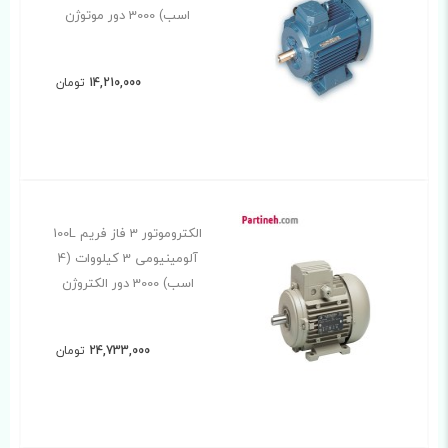
اسب) 3000 دور موتوژن
14,210,000
تومان
الکتروموتور 3 فاز فریم 100L
آلومینیومی 3 کیلووات (4
اسب) 3000 دور الکتروژن
24,733,000
تومان