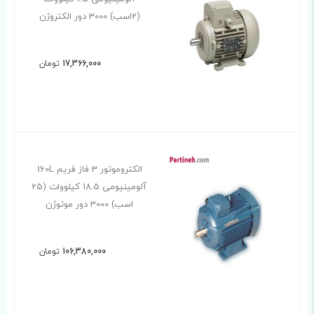
(2اسب) 3000 دور الکتروژن
17,366,000
تومان
الکتروموتور 3 فاز فریم 160L
آلومینیومی 18.5 کیلووات (25
اسب) 3000 دور موتوژن
106,380,000
تومان