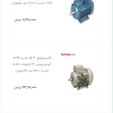
(0.75 اسب) 3000 دور موتوژن
11,370,000
تومان
الکتروموتور 3 فاز فریم 112M
آلومینیومی 4 کیلووات (5.5
اسب) 1500 دور الکتروژن
33,171,000
تومان