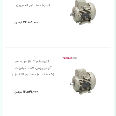
اسب) 1500 دور الکتروژن
22,605,000
تومان
الکتروموتور 3 فاز فریم 80
آلومینیومی 0.55 کیلووات
(0.75 اسب) 1000 دور الکتروژن
13,546,000
تومان