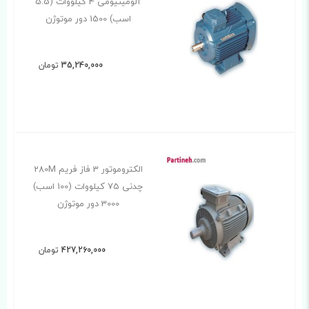
آلومینیومی 4 کیلووات (5.5
اسب) 1500 دور موتوژن
35,240,000
تومان
الکتروموتور 3 فاز فریم 280M
چدنی 75 کیلووات (100 اسب)
3000 دور موتوژن
427,260,000
تومان