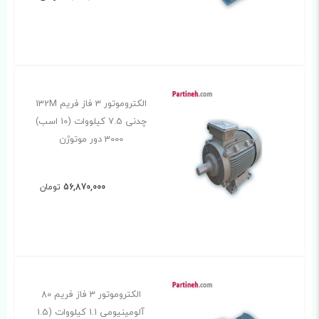
الکتروموتور 3 فاز فریم 132M
چدنی 7.5 کیلووات (10 اسب)
3000 دور موتوژن
56,870,000
تومان
الکتروموتور 3 فاز فریم 80
آلومینیومی 1.1 کیلووات (1.5