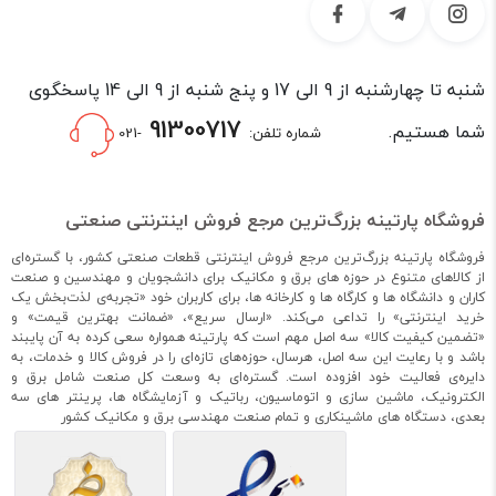
شنبه تا چهارشنبه از 9 الی 17 و پنج شنبه از 9 الی 14 پاسخگوی
91300717
شما هستیم.
شماره تلفن:
-021
فروشگاه پارتینه بزرگ‌ترین مرجع فروش اینترنتی صنعتی
فروشگاه پارتینه بزرگ‌ترین مرجع فروش اینترنتی قطعات صنعتی کشور، با گستره‌ای
از کالاهای متنوع در حوزه های برق و مکانیک برای دانشجویان و مهندسین و صنعت
کاران و دانشگاه ها و کارگاه ها و کارخانه ها، برای کاربران خود «تجربه‌ی لذت‌بخش یک
خرید اینترنتی» را تداعی می‌کند. «ارسال سریع»، «ضمانت بهترین قیمت» و
«تضمین کیفیت کالا» سه اصل مهم است که پارتینه همواره سعی کرده به آن پایبند
باشد و با رعایت این سه اصل، هرسال، حوزه‌های تازه‌ای را در فروش کالا و خدمات، به
دایره‌ی فعالیت خود افزوده است. گستره‌ای به وسعت کل صنعت شامل برق و
الکترونیک، ماشین سازی و اتوماسیون، رباتیک و آزمایشگاه ها، پرینتر های سه
بعدی، دستگاه های ماشینکاری و تمام صنعت مهندسی برق و مکانیک کشور