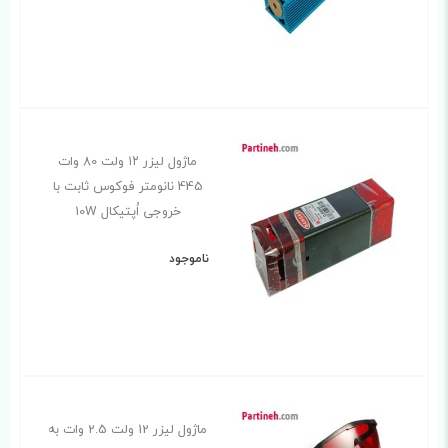
ماژول لیزر ۱۲ ولت 80 وات
445 نانومتر فوکوس ثابت با
خروجی اُپتیکال 10W
ناموجود
ماژول لیزر 12 ولت 2.5 وات به