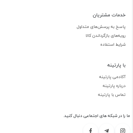
بر روی آنها را دارد. البته عمق اثر گذاری و نوع کار بر روی آنها به
پارامتر‌های مختلفی بستگی دارد که مهم ترین آنها توان لیزر است. در
نتیجه می‌توان برای کار‌های متنوعی مثل چاپ لوگو روی محصولات،
خدمات مشتریان
برش کاری ورق MDF تا ضخامت 3 میلیمتر، حکاکی روی چرم، برش
پلکسی گلس‌های مشکی و... از این دستگاه استفاده کرد.
پاسخ به پرسش‌های متداول
رویه‌های بازگرداندن کالا
شرایط استفاده
با پارتینه
آکادمی پارتینه
درباره پارتینه
تماس با پارتینه
ما را در شبکه های اجتماعی دنبال کنید.
نحوه به کار گیری ماژول لیزر