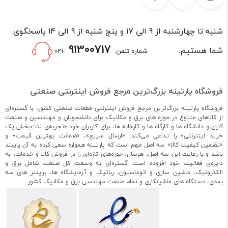
محل استفاده اصلی ماژول لیزر در دستگاه‌های CNC است که به
عنوان هد دستگاه بسته می‌شوند.
دستگاه لیزر
CNC دارای دو محور
حرکتی X و Y هستند و برخلاف دستگاه فرز CNC فاقد محور حرکتی Z
شنبه تا چهارشنبه از 9 الی 17 و پنج شنبه از 9 الی 14 پاسخگوی
هستند چرا که فاصله لنز لیزر تا سطح کار باید ثابت باشد. همچنین
91300717
کنترلر این نوع از دستگاه‌ها معمولا با بقیه تفاوت دارد و دارای دو
شما هستیم.
شماره تلفن:
-021
خروجی برای محور‌ها هستند. نرم افزار‌های متنوعی جهت کنترل
دستگاه از طریق کامپیوتر وجود دارند که به صورت رایگان در دسترس
و قابل نصب هستند که یکی از معروف‌ترین آنها نرم افزار Laser
فروشگاه پارتینه بزرگ‌ترین مرجع فروش اینترنتی صنعتی
GRBL است که رابط کاربری آسانی دارد و بر پایه فریمور GRBL است.
البته خارج از دستگاه CNC و برای برخی موارد خاص نیز ماژول لیزر
فروشگاه پارتینه بزرگ‌ترین مرجع فروش اینترنتی قطعات صنعتی کشور، با گستره‌ای
مورد استفاده قرار می‌گیرد که نحوه کنترل آن وابسته به محل
از کالاهای متنوع در حوزه های برق و مکانیک برای دانشجویان و مهندسین و صنعت
استفاده و نوع دستگاه خواهد بود.
کاران و دانشگاه ها و کارگاه ها و کارخانه ها، برای کاربران خود «تجربه‌ی لذت‌بخش یک
خرید اینترنتی» را تداعی می‌کند. «ارسال سریع»، «ضمانت بهترین قیمت» و
نحوه انتخاب ماژول لیزر
«تضمین کیفیت کالا» سه اصل مهم است که پارتینه همواره سعی کرده به آن پایبند
باشد و با رعایت این سه اصل، هرسال، حوزه‌های تازه‌ای را در فروش کالا و خدمات، به
مناسب
دایره‌ی فعالیت خود افزوده است. گستره‌ای به وسعت کل صنعت شامل برق و
الکترونیک، ماشین سازی و اتوماسیون، رباتیک و آزمایشگاه ها، پرینتر های سه
بعدی، دستگاه های ماشینکاری و تمام صنعت مهندسی برق و مکانیک کشور
همان طور که می دانید ماژول ها از نظر توان تنوع بالایی دارند و هر
چه توان ماژول بیشتر باشد قیمت آن نیز بیشتر خواهد بود لذا هنگام
خرید باید با توجه به نیاز کار خود اقدام کنید تا متحمل هزینه اضافی
نشوید. ابتدا باید مشخص کنید که لیزر را برای فرآیند حکاکی
میخواهید استفاده کنید و یا برش. در صورتی که قصد حکاکی بر روی