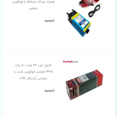
همراه عینک محافظ با فوکوس
متغیر
ناموجود
ماژول لیزر 24 ولت 80 وات
445 نانومتر فوکوس ثابت با
خروجی اُپتیکال 10W
ناموجود