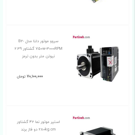
سروو موتور دلتا مدل B2-
750w-3000RPM گشتاور 2.39
نیوتن متر بدون ترمز
70,100,000
تومان
استپر موتور نما 42 گشتاور
280kg.cm دو فاز برند