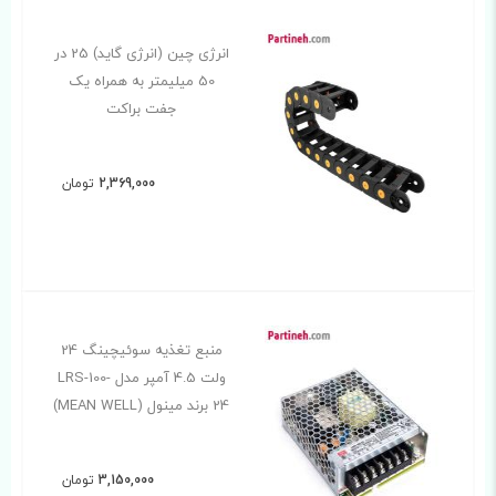
انرژی چین (انرژی گاید) 25 در
50 میلیمتر به همراه یک
جفت براکت
2,369,000
تومان
منبع تغذیه سوئیچینگ 24
ولت 4.5 آمپر مدل LRS-100-
24 برند مینول (MEAN WELL)
3,150,000
تومان