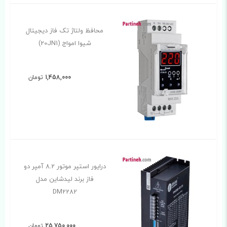
محافظ ولتاژ تک فاز دیجیتال
شیوا امواج (20JN1)
1,458,000
تومان
درایور استپر موتور 8.2 آمپر دو
فاز برند لیدشاین مدل
DM2282
25,750,000
تومان