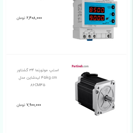
2,408,000
تومان
استپ موتورنما 34 گشتاور
45kg.cm لیدشاین مدل
86CM45
7,900,000
تومان