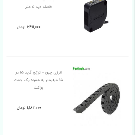
فاصله دید 5 متر
6,411,000
تومان
انرژی چین - انرژی گاید 15 در
15 میلیمتر به همراه یک جفت
براکت
1,182,000
تومان