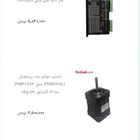
فاز 5.6 آمپر مدل CWD556
5,830,000
تومان
استپر موتور برند پریموپال
(PRIMOPAL) مدل PHB42S63
نما 17 گشتاور 8kg.cm
3,500,000
تومان