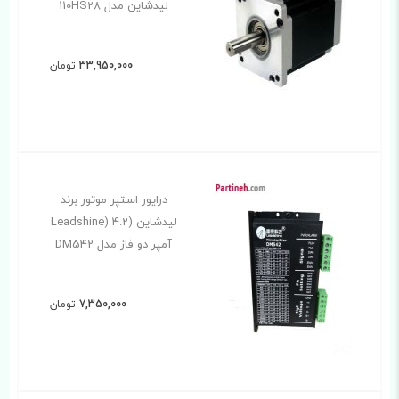
لیدشاین مدل 110HS28
33,950,000
تومان
درایور استپر موتور برند
لیدشاین (Leadshine) 4.2
آمپر دو فاز مدل DM542
7,350,000
تومان