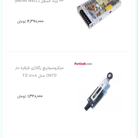
24 برند مینول (MEAN WELL)
4,370,000
تومان
میکروسوئیچ رگلاژی قرقره دار
CNTD مدل TZ-8108
1,320,000
تومان