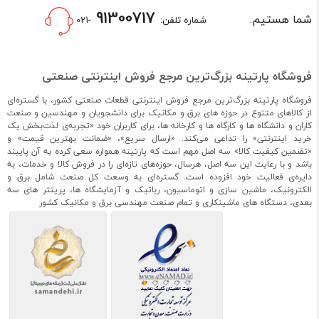
کنتاکتور
وظیفه‌ی ‌کلیدزنی در مدار را داراست.
91300717
شما هستیم.
شماره تلفن:
-021
شستی یا پوش باتن:
شستی یا شاسی در انواع مختلف قارچی، دو طرفه، یک طرفه و...
موجود است و وظیفه آن قطع و وصل کردن جریان به صورت دستی
فروشگاه پارتینه بزرگ‌ترین مرجع فروش اینترنتی صنعتی
است که این حرکت دستی می‌تواند به حالت فشاری و چرخشی باشد.
فروشگاه پارتینه بزرگ‌ترین مرجع فروش اینترنتی قطعات صنعتی کشور، با گستره‌ای
چراغ سیگنال:
از کالاهای متنوع در حوزه های برق و مکانیک برای دانشجویان و مهندسین و صنعت
کاران و دانشگاه ها و کارگاه ها و کارخانه ها، برای کاربران خود «تجربه‌ی لذت‌بخش یک
چراغ سیگنال‌ها نمایانگر ON/OFF بودن سایر قسمت‌ها هستند. رنگ
خرید اینترنتی» را تداعی می‌کند. «ارسال سریع»، «ضمانت بهترین قیمت» و
سفید چراغ سیگنال به عنوان نمایشگر وضعیت جریان DC مورد
«تضمین کیفیت کالا» سه اصل مهم است که پارتینه همواره سعی کرده به آن پایبند
باشد و با رعایت این سه اصل، هرسال، حوزه‌های تازه‌ای را در فروش کالا و خدمات، به
استفاده قرار می‌گیرد. چراغ سیگنال سبز زمانی که کلیدی در حالت
دایره‌ی فعالیت خود افزوده است. گستره‌ای به وسعت کل صنعت شامل برق و
OPEN یا باز قرار گیرد، رنگ قرمز زمانی که کلیدی در حالت CLOSE یا
الکترونیک، ماشین سازی و اتوماسیون، رباتیک و آزمایشگاه ها، پرینتر های سه
بسته قرار گیرد، رنگ زرد زمانی که کلیدی در حالت FALT یا خطا قرار
بعدی، دستگاه های ماشینکاری و تمام صنعت مهندسی برق و مکانیک کشور
گیرد استفاده می‌شود. از رنگ‌های قرمز، زرد و آبی یا سبز برای
شناسایی فازها می‌توان استفاده کرد.
چراغ هشدار:
این نوع چراغ‌ها که در انواع یک طبقه، دو طبقه، سه طبقه، چهار طبقه