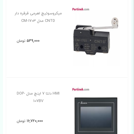
میکروسوئیچ اهرمی قرقره دار
CNTD مدل CM-1703
539,000
تومان
HMI دلتا 7 اینچ مدل DOP-
107BV
16,720,000
تومان