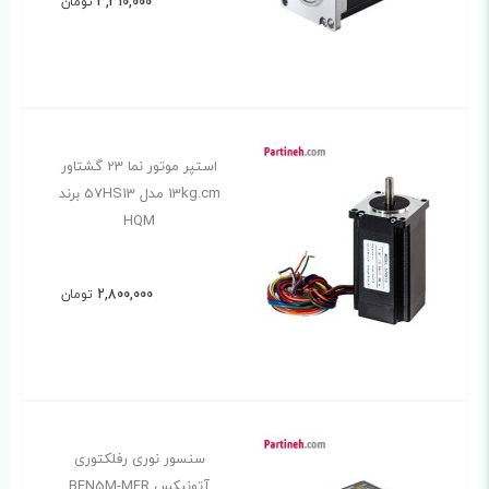
3,310,000
تومان
استپر موتور نما 23 گشتاور
13kg.cm مدل 57HS13 برند
HQM
2,800,000
تومان
سنسور نوری رفلکتوری
آتونیکس BEN5M-MFR