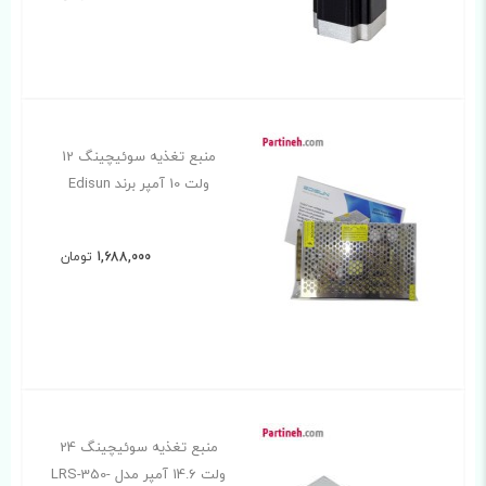
منبع تغذیه سوئیچینگ 12
ولت 10 آمپر برند Edisun
1,688,000
تومان
منبع تغذیه سوئیچینگ 24
ولت 14.6 آمپر مدل LRS-350-