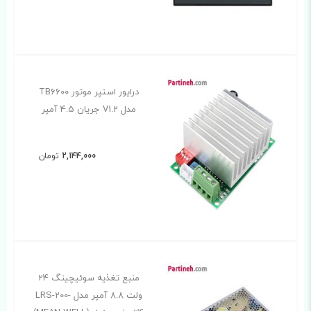
درایور استپر موتور TB6600
مدل V1.2 جریان 4.5 آمپر
2,144,000
تومان
منبع تغذیه سوئیچینگ 24
ولت 8.8 آمپر مدل LRS-200-