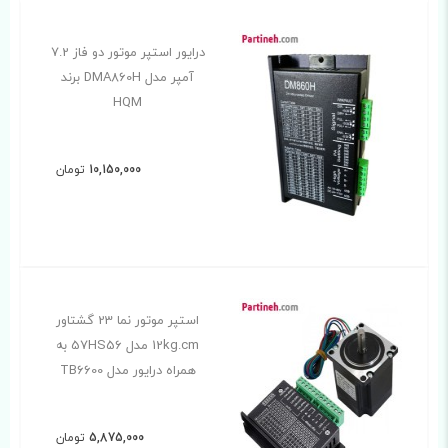
درایور استپر موتور دو فاز 7.2
آمپر مدل DMA860H برند
HQM
10,150,000
تومان
استپر موتور نما 23 گشتاور
12kg.cm مدل 57HS56 به
همراه درایور مدل TB6600
5,875,000
تومان