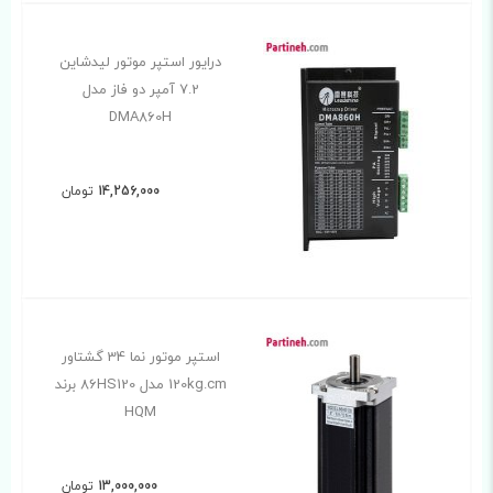
درایور استپر موتور لیدشاین
7.2 آمپر دو فاز مدل
DMA860H
14,256,000
تومان
استپر موتور نما 34 گشتاور
120kg.cm مدل 86HS120 برند
HQM
13,000,000
تومان