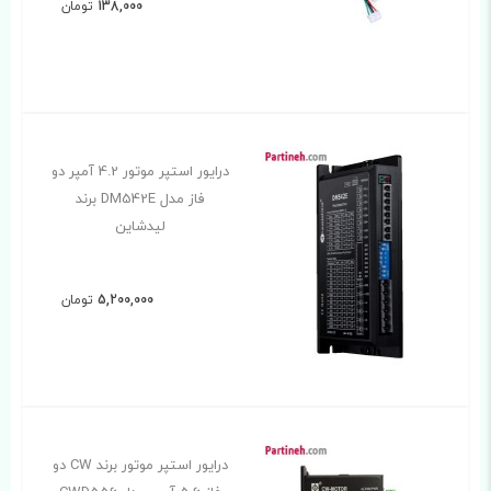
138,000
تومان
درایور استپر موتور 4.2 آمپر دو
فاز مدل DM542E برند
لیدشاین
5,200,000
تومان
درایور استپر موتور برند CW دو