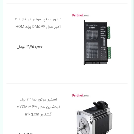
درایور استپر موتور دو فاز 4.2
آمپر مدل DM542 برند HQM
3,750,000
تومان
استپر موتور نما 23 برند
لیدشاین مدل 57CM13-4A
گشتاور 13kg.cm