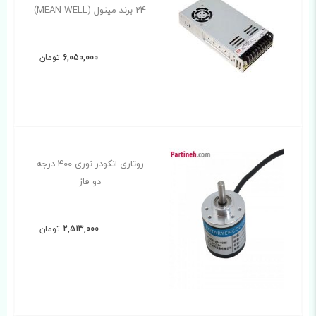
24 برند مینول (MEAN WELL)
6,050,000
تومان
روتاری انکودر نوری 400 درجه
دو فاز
2,513,000
تومان