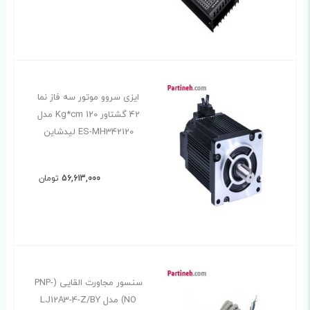
ایزی سروو موتور سه فاز نما
42 گشتاور 120 Kg*cm مدل
ES-MH342120 لیدشاین
56,613,000
تومان
سنسور مجاورت القايی (PNP-
NO) مدل LJ12A3-4-Z/BY