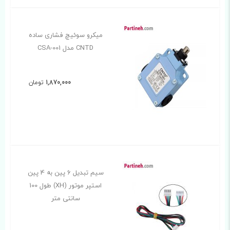
میکرو سوئیچ فشاری ساده
CNTD مدل CSA-001
1,870,000
تومان
سیم تبدیل 6 پین به 4 پین
استپر موتور (XH) طول 100
سانتی متر