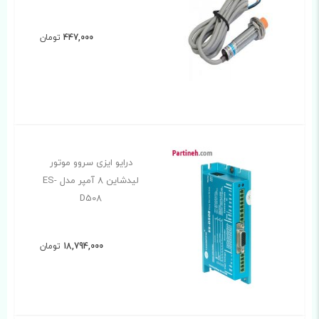
447,000
تومان
درایو ایزی سروو موتور
لیدشاین 8 آمپر مدل ES-
D508
18,794,000
تومان