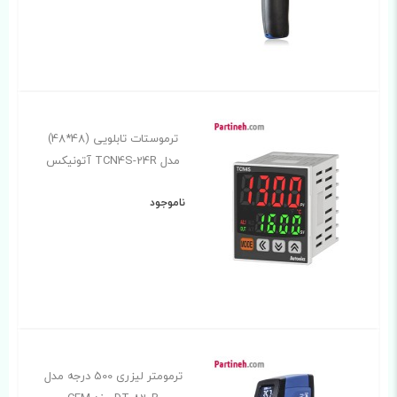
ترموستات تابلویی (48*48)
مدل TCN4S-24R آتونیکس
ناموجود
ترمومتر لیزری 500 درجه مدل