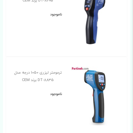
DT-820B برند CEM
ناموجود
ترمومتر لیزری 1050 درجه مدل
DT-8835 برند CEM
ناموجود