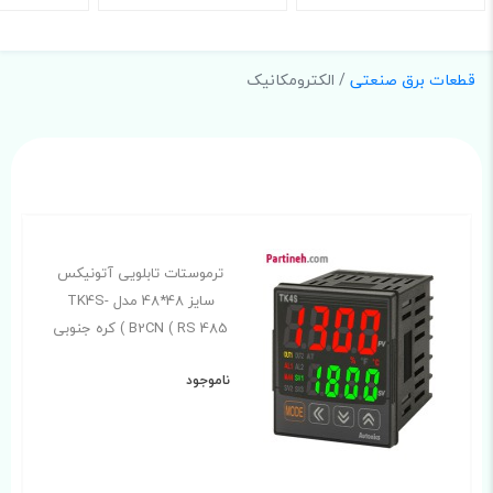
قطعات برق صنعتی
/ الکترومکانیک
ترموستات تابلویی آتونیکس
سایز 48*48 مدل TK4S-
B2CN ( RS 485 ) کره جنوبی
ناموجود