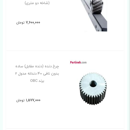
(شاخه دو متری)
7,600,000
تومان
چرخ دنده (دنده مقابل) ساده
بدون نافی 40 دندانه مدول 2
برند OBC
1,577,000
تومان