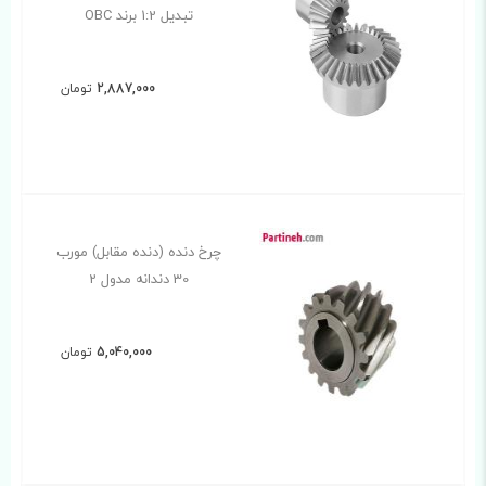
تبدیل 1:2 برند OBC
2,887,000
تومان
چرخ دنده (دنده مقابل) مورب
30 دندانه مدول 2
5,040,000
تومان