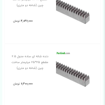
چین (شاخه دو متری)
4,046,000
تومان
دنده شانه ای ساده مدول 2.5
مقطع 25*25 میلیمتر ساخت
چین (شاخه دو متری)
6,300,000
تومان