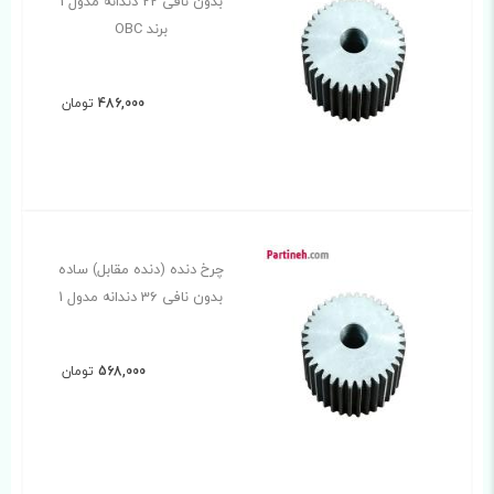
بدون نافی 22 دندانه مدول 1
برند OBC
486,000
تومان
چرخ دنده (دنده مقابل) ساده
بدون نافی 36 دندانه مدول 1
568,000
تومان