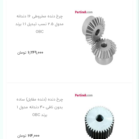
چرخ دنده مخروطی 16 دندانه
مدول 2.5 نسب تبدیل 1:1 برند
OBC
6,249,000
تومان
چرخ دنده (دنده مقابل) ساده
بدون نافی 40 دندانه مدول 1
برند OBC
614,000
تومان