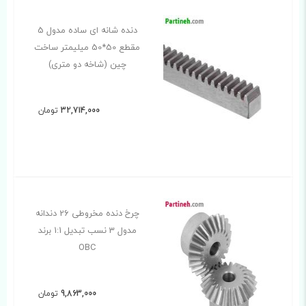
دنده شانه ای ساده مدول 5
مقطع 50*50 میلیمتر ساخت
چین (شاخه دو متری)
32,714,000
تومان
چرخ دنده مخروطی 26 دندانه
مدول 3 نسب تبدیل 1:1 برند
OBC
9,863,000
تومان