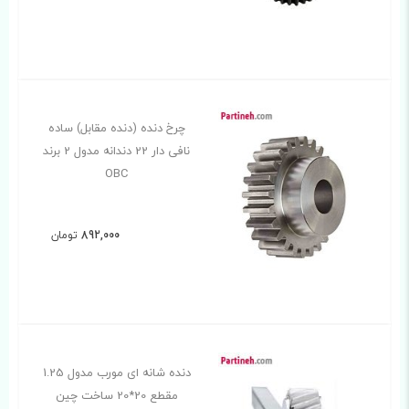
چرخ دنده (دنده مقابل) ساده
نافی دار 22 دندانه مدول 2 برند
OBC
892,000
تومان
دنده شانه ای مورب مدول 1.25
مقطع 20*20 ساخت چین