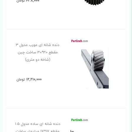
438,000
تومان
دنده شانه ای مورب مدول 3
مقطع 30*30 ساخت چین
(شاخه دو متری)
12,210,000
تومان
دنده شانه ای ساده مدول 1.5
مقطع 17*17 میلیمتر ساخت