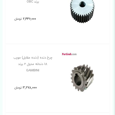
برند OBC
2,446,000
تومان
چرخ دنده (دنده مقابل) مورب
18 دندانه مدول 2 برند
GAMBINI
3,278,000
تومان