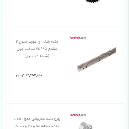
دنده شانه ای مورب مدول 2
مقطع 25*25 ساخت چین
(شاخه دو متری)
13,652,000
تومان
چرخ دنده مخروطی مدول 1.5 با
تعداد دندانه 15 و 30 و نسبت