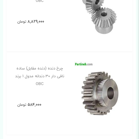
OBC
8,829,000
تومان
چرخ دنده (دنده مقابل) ساده
نافی دار 30 دندانه مدول 1 برند
OBC
584,000
تومان