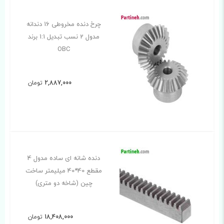
چرخ دنده مخروطی 16 دندانه
مدول 2 نسب تبدیل 1:1 برند
OBC
2,887,000
تومان
دنده شانه ای ساده مدول 4
مقطع 40*40 میلیمتر ساخت
چین (شاخه دو متری)
18,408,000
تومان