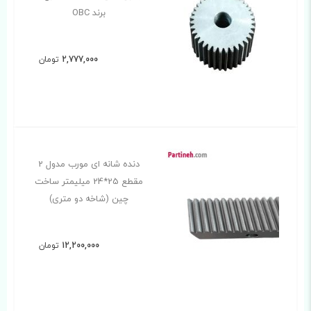
برند OBC
2,777,000
تومان
دنده شانه ای مورب مدول 2
مقطع 25*24 میلیمتر ساخت
چین (شاخه دو متری)
12,200,000
تومان