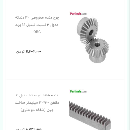
چرخ دنده مخروطی 30 دندانه
مدول 3 نسبت تبدیل 1:1 برند
OBC
11,404,000
تومان
دنده شانه ای ساده مدول 3
مقطع 30*30 میلیمتر ساخت
چین (شاخه دو متری)
8,539,000
تومان