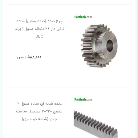
چرخ دنده (دنده مقابل) ساده
نافی دار 26 دندانه مدول 1 برند
OBC
588,000
تومان
دنده شانه ای ساده مدول 2
مقطع 20*20 میلیمتر ساخت
چین (شاخه دو متری)