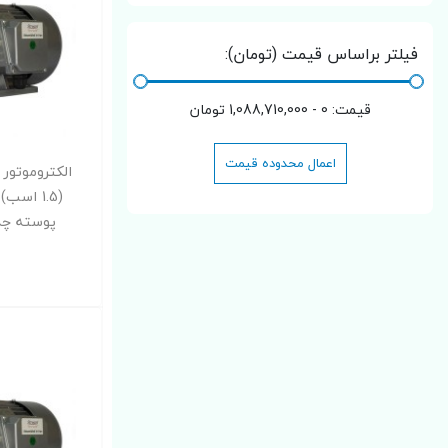
فیلتر براساس قیمت (تومان):
قیمت:
0 - 1,088,710,000
تومان
اعمال محدوده قیمت
پوسته چدن X4P-Y