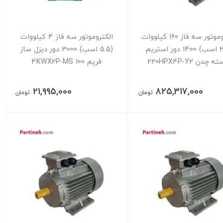
الکتروموتور سه فاز 160 کیلووات
الکتروموتور سه فاز 4 کیلووات
(220 اسب) 1400 دور استریم
(5.5 اسب) 3000 دور دیزل ساز
 چدن 220HPX4P-Y2
فریم 100 4KWX2P-MS
21,995,000
825,317,000
تومان
تومان