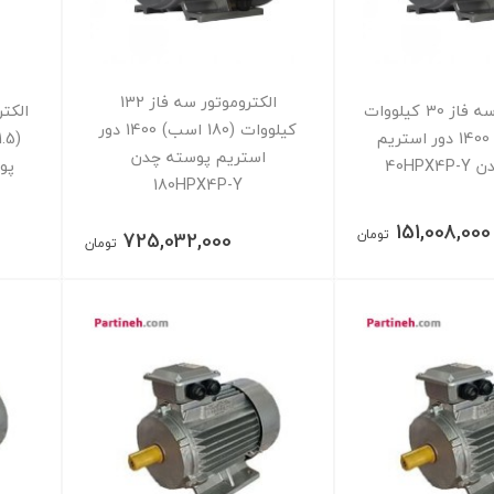
الکتروموتور سه فاز 132
الکتروموتور سه فاز 30 کیلووات
کیلووات (180 اسب) 1400 دور
(40 اسب) 1400 دور استریم
استریم پوسته چدن
40HPX
پوست
180HPX4P-Y
151,008,000
تومان
725,032,000
تومان