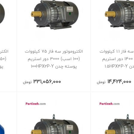
الکتروموتور سه فاز 1.1 کیلووات
الکتروموتور سه فاز 75 کیلووات
(1.5 اسب) 1400 دور استریم
(100 اسب) 3000 دور استریم
1.5HP
پوسته چدن 100HPX2P-Y
پوس
331,056,000
14,424,000
تومان
تومان