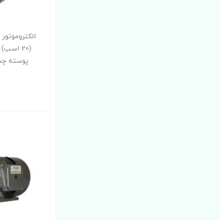
پوسته چدن X2P-Y2