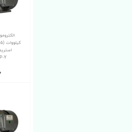
استریم
4P-Y
0