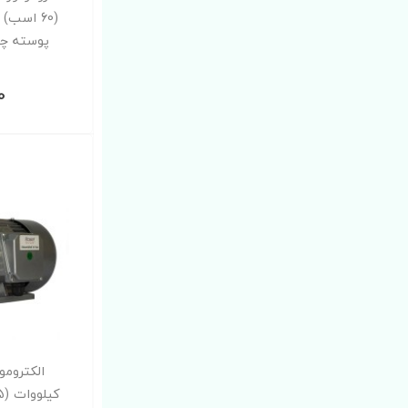
پوسته چدن 2P-Y
0