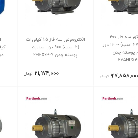
الکتروموتور سه فاز 200
الکتروموتور سه فاز 1.5 کیلووات
کیلووات (275 اسب) 1400 دور
(2 اسب) 900 دور استریم
 پوسته چدن
پوسته چدن 2HPX6P-Y
دیزل
275HPX
21,974,000
تومان
917,858,00
تومان