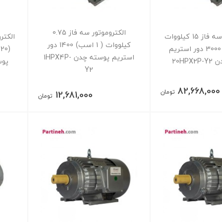
الکتروموتور سه فاز 0.75
الکتروموتور سه فاز 15 کیلووات
کیلووات ( 1 اسب) 1400 دور
(20 اسب) 3000 دور استریم
استریم پوسته چدن 1HPX4P-
20HP
پوسته
Y2
82,668,000
تومان
12,681,000
تومان