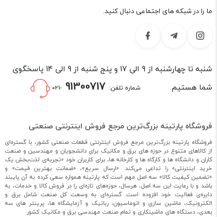
تولید آمپر بالا در ابعاد کوچک
ما را در شبکه های اجتماعی دنبال کنید.
تلفات کمتر هنگام خرابی
معایب منبع تغذیه سوییچینگ
تولید نویز (با کوچکترین نویزی می‌توانند لوازم برقی را مختل کنند،
بنابراین بهتر است از مدار محافظ نویز استفاده کرد).
شنبه تا چهارشنبه از 9 الی 17 و پنج شنبه از 9 الی 14 پاسخگوی
مدارهای پیچیده‌ای دارند.
دارای تعمیرات وقت گیر هستند و خرابی آنها به راحتی قابل تشخیص
91300717
شما هستیم.
شماره تلفن:
-021
نیست.
اگر قطعه‌ای خراب شود، روی بقیه قطعات نیز تأثیر گذار است.
گران‌تر از منابع تغذیه خطی
فروشگاه پارتینه بزرگ‌ترین مرجع فروش اینترنتی صنعتی
منبع تغذیه سوئیچینگ
فروشگاه پارتینه بزرگ‌ترین مرجع فروش اینترنتی قطعات صنعتی کشور، با گستره‌ای
چیست؟
از کالاهای متنوع در حوزه های برق و مکانیک برای دانشجویان و مهندسین و صنعت
کاران و دانشگاه ها و کارگاه ها و کارخانه ها، برای کاربران خود «تجربه‌ی لذت‌بخش یک
خرید اینترنتی» را تداعی می‌کند. «ارسال سریع»، «ضمانت بهترین قیمت» و
به صورت تئوری، به دلیل سازوکار رگولاتور سوئیچینگ، راندمان یک
«تضمین کیفیت کالا» سه اصل مهم است که پارتینه همواره سعی کرده به آن پایبند
پاور سوئیچینگ 100% است (در عمل این مقدار برابر با حدود 97%
باشد و با رعایت این سه اصل، هرسال، حوزه‌های تازه‌ای را در فروش کالا و خدمات، به
است). منبع تغذیه پاور سوئیچینگ دارای یکسو کننده، خازن فیلتر،
دایره‌ی فعالیت خود افزوده است. گستره‌ای به وسعت کل صنعت شامل برق و
ترانزیستور سری، رگولاتور، ترانسفورماتور و مدار استند بای است.
الکترونیک، ماشین سازی و اتوماسیون، رباتیک و آزمایشگاه ها، پرینتر های سه
استفاده از منابع تغذیه سوئیچینگ از سال 1980 به بعد محبوب و
بعدی، دستگاه های ماشینکاری و تمام صنعت مهندسی برق و مکانیک کشور