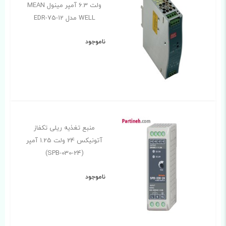
ولت 6.3 آمپر مینول MEAN
WELL مدل EDR-75-12
ناموجود
منبع تغذیه ریلی تکفاز
آتونیکس 24 ولت 1.25 آمپر
(SPB-030-24)
ناموجود