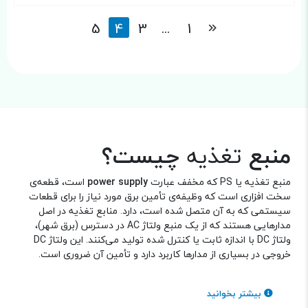
5
4
3
...
1
منبع
تغذیه
چیست؟
منبع تغذیه یا PS که مخفف عبارت
power supply
است، قطعه‌ی
سخت افزاری است که وظیفه‌ی تأمین برق مورد نیاز را برای قطعات
سیستمی که به آن متصل شده‌ است، دارد. منابع تغذیه در اصل
مدارهایی هستند که از یک منبع ولتاژ AC در دسترس (برق شهر)،
ولتاژ DC با اندازه ثابت یا کنترل شده تولید می‌کنند. این ولتاژ DC
خروجی در بسیاری از مدارها کاربرد دارد و تأمین آن ضروری است.
پاور ساپلای‌ها به دو نوع منبع تغذیه خطی و منبع تغذیه متغیر
تقسیم بندی می‌شوند. به پاور ساپلای متغیر،
منبع تغذیه
بیشتر بخوانید