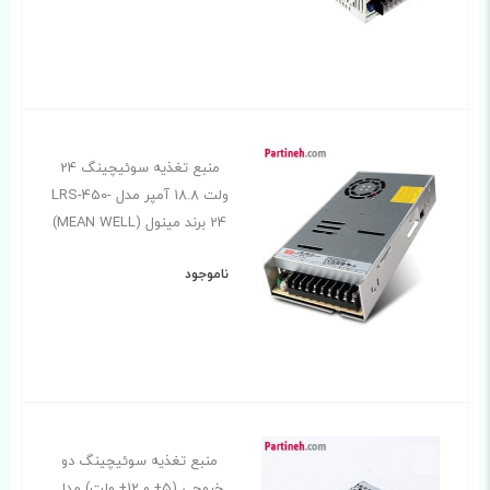
منبع تغذیه سوئیچینگ 24
ولت 18.8 آمپر مدل LRS-450-
24 برند مینول (MEAN WELL)
ناموجود
منبع تغذیه سوئیچینگ دو
خروجی (5± و 12± ولت) مدل