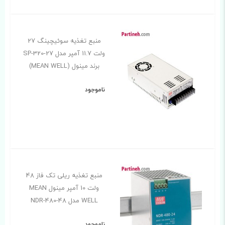
منبع تغذیه سوئیچینگ 27
ولت 11.7 آمپر مدل SP-320-27
برند مینول (MEAN WELL)
ناموجود
منبع تغذیه ریلی تک فاز 48
ولت 10 آمپر مینول MEAN
WELL مدل NDR-480-48
ناموجود