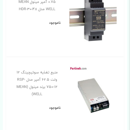
0.75 آمپر مینول MEAN
WELL مدل HDR-30-48
ناموجود
منبع تغذیه سوئیچینگ 12
ولت 62.5 آمپر مدل RSP-
750-12 برند مینول (MEAN
WELL)
ناموجود