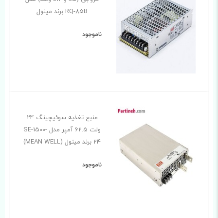
RQ-85B برند مینول
ناموجود
منبع تغذیه سوئیچینگ 24
ولت 62.5 آمپر مدل SE-1500-
24 برند مینول (MEAN WELL)
ناموجود