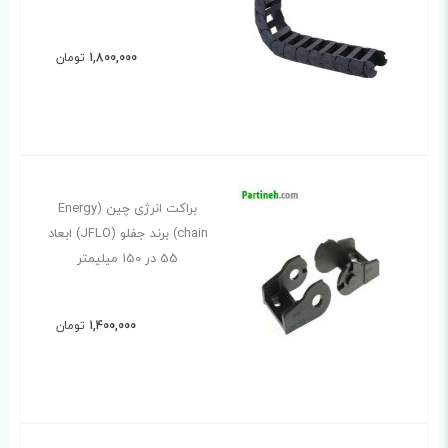
1,800,000
تومان
براکت انرژی چین (Energy
chain) برند جفلو (JFLO) ابعاد
55 در 150 میلیمتر
1,400,000
تومان