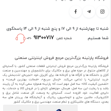
حرکت و شرایط محیطی نیز در انتخاب آن تأثیر مستقیم دارند.
بررسی این پارامترها می‌تواند طول عمر کابل‌ها را افزایش داده و
هزینه‌های تعمیر و نگهداری را کاهش دهد.
در پارتینه، امکان خرید انرژی گاید در ابعاد و مدل‌های مختلف برای
شنبه تا چهارشنبه از 9 الی 17 و پنج شنبه از 9 الی 14 پاسخگوی
تجهیزات صنعتی، ماشین‌آلات CNC، دستگاه‌های لیزر، رباتیک و
خطوط تولید فراهم شده است تا کاربران بتوانند گزینه‌های مختلف را
91300717
شما هستیم.
شماره تلفن:
-021
بررسی کرده و متناسب با شرایط کاری خود انتخاب کنند.
در جدول زیر، مهم‌ترین پارامترهای خرید انرژی گاید آورده شده است.
فروشگاه پارتینه بزرگ‌ترین مرجع فروش اینترنتی صنعتی
نوع انرژی
انواع موجود
توضیح کوتاه
کاربرد رایج
گاید
فروشگاه پارتینه بزرگ‌ترین مرجع فروش اینترنتی قطعات صنعتی کشور، با گستره‌ای
از کالاهای متنوع در حوزه های برق و مکانیک برای دانشجویان و مهندسین و صنعت
انرژی گاید
مدل‌های سبک و
وزن کم و نصب
CNC و دستگاه‌های
کاران و دانشگاه ها و کارگاه ها و کارخانه ها، برای کاربران خود «تجربه‌ی لذت‌بخش یک
پلاستیکی
صنعتی
آسان
اتوماتیک
خرید اینترنتی» را تداعی می‌کند. «ارسال سریع»، «ضمانت بهترین قیمت» و
«تضمین کیفیت کالا» سه اصل مهم است که پارتینه همواره سعی کرده به آن پایبند
انرژی گاید
تحمل بار و شرایط
باشد و با رعایت این سه اصل، هرسال، حوزه‌های تازه‌ای را در فروش کالا و خدمات، به
مدل‌های مقاوم
صنایع سنگین
فلزی
سخت
دایره‌ی فعالیت خود افزوده است. گستره‌ای به وسعت کل صنعت شامل برق و
الکترونیک، ماشین سازی و اتوماسیون، رباتیک و آزمایشگاه ها، پرینتر های سه
بعدی، دستگاه های ماشینکاری و تمام صنعت مهندسی برق و مکانیک کشور
دسترسی آسان
نصب و تعویض
انرژی گاید باز
خطوط تولید
به کابل‌ها
سریع کابل