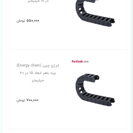
در 10 میلیمتر
550,000
تومان
انرژی چین (Energy chain)
برند باهر ابعاد 15 در 20
میلیمتر
700,000
تومان