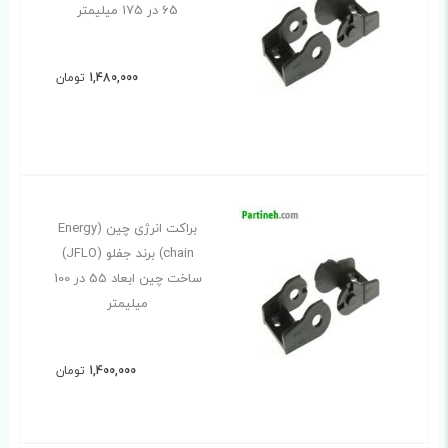
65 در 175 میلیمتر
1,480,000
تومان
براکت انرژی چین (Energy
chain) برند جفلو (JFLO)
ساخت چین ابعاد 55 در 100
میلیمتر
1,400,000
تومان