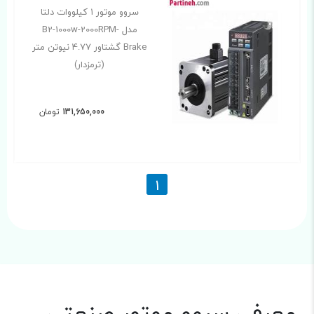
سروو موتور 1 کیلووات دلتا
مدل B2-1000w-2000RPM-
Brake گشتاور 4.77 نیوتن متر
(ترمزدار)
131,650,000
تومان
1
معرفی سروو موتور صنعتی