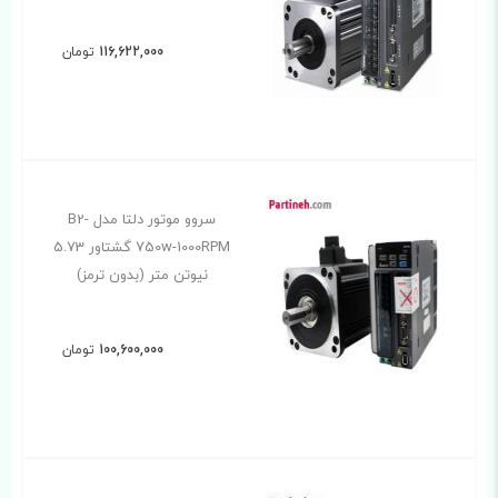
116,622,000
تومان
سروو موتور دلتا مدل B2-
750w-1000RPM گشتاور 5.73
نیوتن متر (بدون ترمز)
100,600,000
تومان