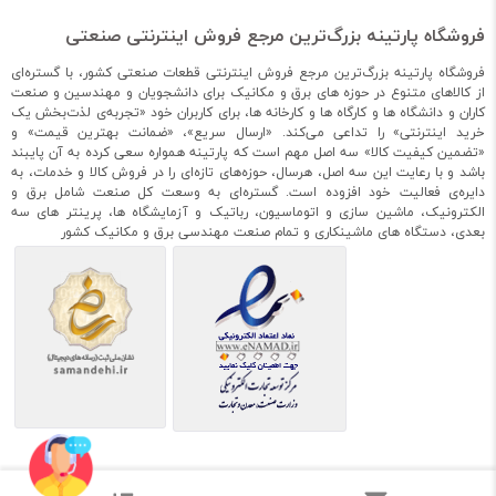
در نتیجه سروو موتورهایی که دارای توان مساوی هستند اما دور
فروشگاه پارتینه بزرگ‌ترین مرجع فروش اینترنتی صنعتی
نامی آنها کمتر است، دارای گشتاوری بالاتری هستند.
فروشگاه پارتینه بزرگ‌ترین مرجع فروش اینترنتی قطعات صنعتی کشور، با گستره‌ای
قیمت
: نکته قابل توجه این است که رنج قیمت سروو موتورها بر
از کالاهای متنوع در حوزه های برق و مکانیک برای دانشجویان و مهندسین و صنعت
اساس گشتاور نامی آنهاست یعنی گشتاور ذکر شده روی سروو
کاران و دانشگاه ها و کارگاه ها و کارخانه ها، برای کاربران خود «تجربه‌ی لذت‌بخش یک
موتور.
خرید اینترنتی» را تداعی می‌کند. «ارسال سریع»، «ضمانت بهترین قیمت» و
«تضمین کیفیت کالا» سه اصل مهم است که پارتینه همواره سعی کرده به آن پایبند
باشد و با رعایت این سه اصل، هرسال، حوزه‌های تازه‌ای را در فروش کالا و خدمات، به
اندازه فیزیکی
: اندازه، جرم، ضریب اصطکاک و کلیه قسمت‌هایی که
دایره‌ی فعالیت خود افزوده است. گستره‌ای به وسعت کل صنعت شامل برق و
روی چرخش شفت سروو موتور موثر هستند.
الکترونیک، ماشین سازی و اتوماسیون، رباتیک و آزمایشگاه ها، پرینتر های سه
بعدی، دستگاه های ماشینکاری و تمام صنعت مهندسی برق و مکانیک کشور
ترمز
: سروو موتورها در انواع ترمزدار و بدون ترمز تولید و به بازار ارائه
می‌دهند.
بهترین برندهای سروو موتور در
ایران
سروو موتور دلتا
ساخت شرکت دلتا از کشور تایوان است که در سال 2009 میلادی
شروع به تولید
تجهیزات اتوماسیون صنعتی
با بهترین کیفیت کرد.
درایور هر سروو موتور، خاص خود موتور است.
توسعه یافته با ❤️ توسط پارتینه | ۱۴۰۰