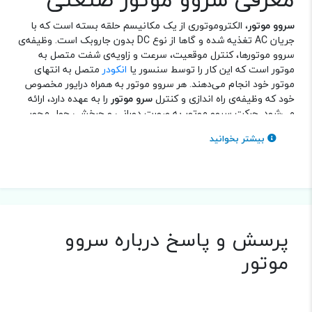
سروو موتور
، الکتروموتوری از یک مکانیسم حلقه بسته است که با
جریان AC تغذیه شده و گاها از نوع DC بدون جاروبک است. وظیفه‌ی
سروو موتورها، کنترل موقعیت، سرعت و زاویه‌ی شفت متصل به
موتور است که این کار را توسط سنسور یا
انکودر
متصل به انتهای
موتور خود انجام می‌دهند. هر سروو موتور به همراه درایور مخصوص
خود که وظیفه‌ی راه اندازی و کنترل
سرو موتور
را به عهده دارد، ارائه
می‌شود. حرکت سروو موتور به صورت دورانی و چرخشی حول محور
شفت است ولی با متصل کردن یک
گیربکس خورشیدی
به آنها
بیشتر بخوانید
می‌توان حرکت دورانی آنها را به حرکت خطی تبدیل کرد.
کاربرد سروو موتور
از
سروو موتور صنعتی
در صنایع مختلفی چون ریسندگی، نوار نقاله،
آنتن‌های ردیاب ماهواره، درب‌های اتوماتیک، ماشین تراش و فرز،
دستگاه برش TFT LCD ، بازوی ربات، دستگاه بسته‌بندی IC و سرعت
پرسش و پاسخ درباره سروو
بالا، تجهیزات پردازش CNC ، تجهیزات پردازش تزریق، دستگاه بسته
موتور
بندی مواد غذایی و چاپ و همچنین دستگاه برچسب گذاری استفاده
می‌شود.