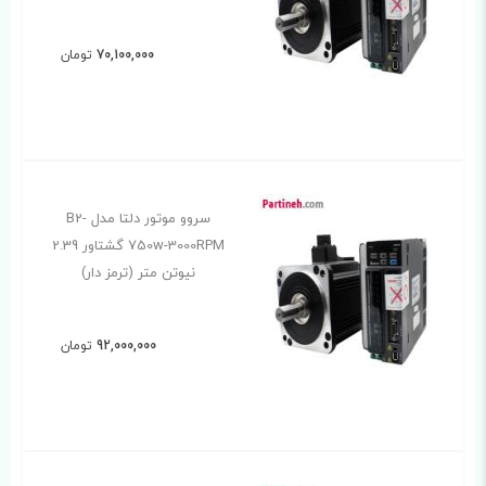
70,100,000
تومان
سروو موتور دلتا مدل B2-
750w-3000RPM گشتاور 2.39
نیوتن متر (ترمز دار)
92,000,000
تومان