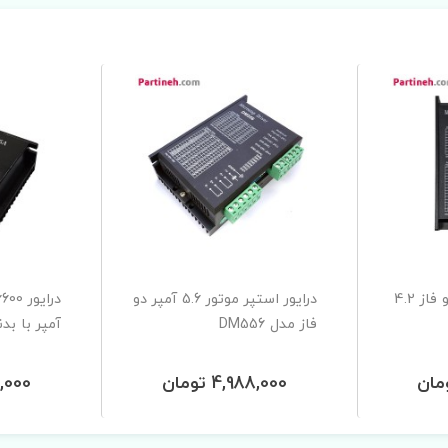
درایور استپر موتور دو فاز 4.2
درایور استپر موتور 5.6 آمپر دو
فاز مدل DM556
آمپر با بدن
4,988,000 تومان
700,000