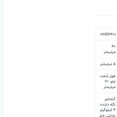
۱۷HS4401
40
میلیمتر
5 میلیمتر
طول شفت
جلو: 20
میلیمتر
گشتاور
نگه دارنده:
4 کیلوگرم
سانتی متر