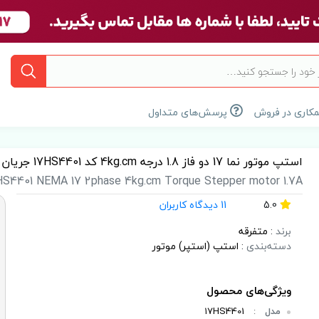
کاری در فروش
پرسش‌های متداول
استپ موتور نما 17 دو فاز 1.8 درجه 4kg.cm کد 17HS4401 جریان 1.7 آمپر
HS4401 NEMA 17 2phase 4kg.cm Torque Stepper motor 1.7A
5.0
11 دیدگاه کاربران
برند
:
متفرقه
دسته‌بندی
:
استپ (استپر) موتور
مدل
:
۱۷HS4401