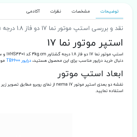
توضیحات
مشخصات
نظرات
آکادمی
نقد و بررسی استپ موتور نما 17 دو فاز 1.8 درجه 4kg.cm کد 17HS4401 جریان 1.7 آمپر
استپر موتور نما 17
دنبال خرید درایور مناسب برای این محصول هستید،
درایور TB6600
مور
ابعاد استپ موتور
استفاده نمایید.