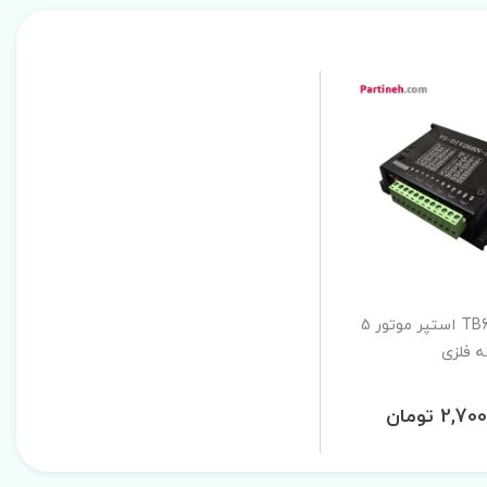
درایور TB6600 استپر موتور 5
ه فلزی
2, تومان