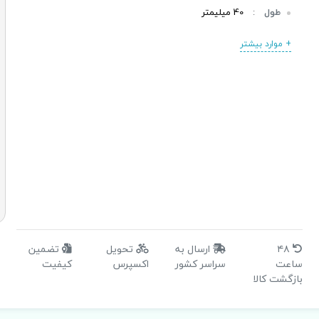
طول
:
40 میلیمتر
قطر شفت
:
5 میلیمتر
+ موارد بیشتر
سایر ویژگی ها
:
طول شفت جلو: 20 میلیمتر
سایر ویژگی ها
:
گشتاور نگه دارنده: 4 کیلوگرم سانتی متر
سایر ویژگی ها
:
ابعاد موتور: 40*42*42 میلیمتر
سایر ویژگی ها
:
تعداد سیم: 4 سیم – 6 سیم
گشتاور
:
4 (kg.cm)
۴۸
ارسال به
تحویل
تضمین
ساعت
سراسر کشور
اکسپرس
کیفیت
بازگشت کالا