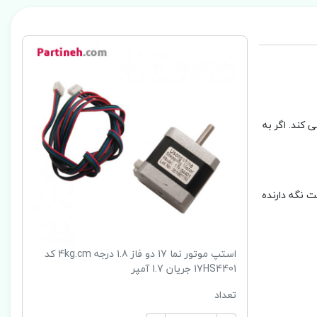
وتور 4 سیمه است و تا 1.7 آمپر جریان مصرف می کند. اگر به
می توانید از این نقشه برای ساخت نگه دارنده
استپ موتور نما 17 دو فاز 1.8 درجه 4kg.cm کد
17HS4401 جریان 1.7 آمپر
تعداد