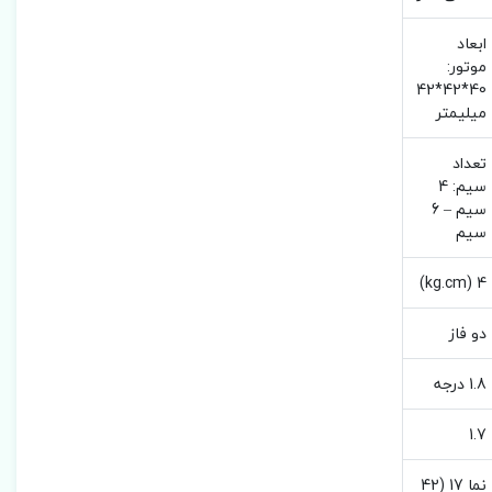
ابعاد
موتور:
40*42*42
میلیمتر
تعداد
سیم: 4
سیم – 6
سیم
4 (kg.cm)
دو فاز
1.8 درجه
1.7
نما 17 (42