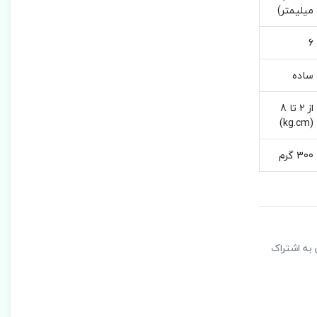
میلیمتر)
6
ساده
از 2 تا 8
(kg.cm)
300 گرم
ن به اشتراک