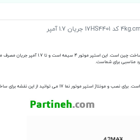
استپ موتور نما 17 دو فاز 1.8 درجه گشتاور 4kg.cm کد 17HS4401 و ساخت چین است. این استپر م
د مناسبی برای شماست.
نقشه دو بعدی استپر موتور nema 17 از نمای روبرو مطابق تصویر زیر است. برای نصب و مونتاژ استپر موتور نما 17 