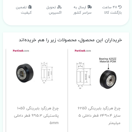
۴۸ ساعت
ارسال به
تحویل
تضمین
بازگشت کالا
سراسر کشور
اکسپرس
کیفیت
خریداران این محصول، محصولات زیر را هم خریده‌اند
چرخ هرزگرد بلبرینگی 625D
چرخ هرزگرد بلبرینگی 105D
سایز 10.4*24 قطر داخلی 5
پلاستیکی 15.3*9 قطر داخلی
میلیمتر
5mm