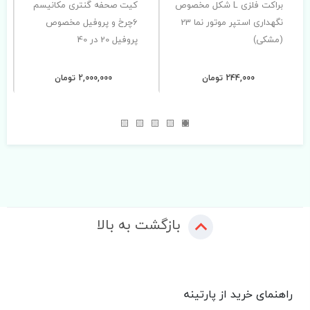
براکت فلزی L شکل مخصوص
کیت صحفه گنتری مکانیسم
نگهداری استپر موتور نما 23
6چرخ و پروفیل مخصوص
(مشکی)
پروفیل 20 در 40
244,000 تومان
2,000,000 تومان
بازگشت به بالا
راهنمای خرید از پارتینه