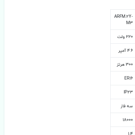
ARFM.2Y-
M3
220 ولت
4.6 آمپر
300 هرتز
ER16
IP23
سه فاز
18000
1.4