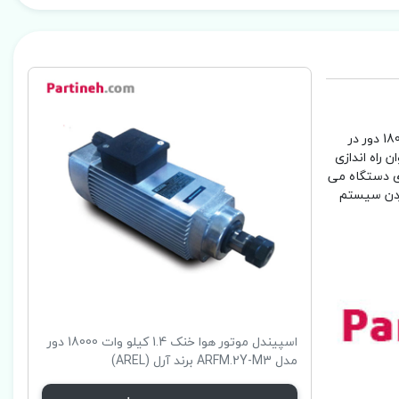
محصول مورد نظر اسپیندل موتور هواخنک 1.4 کیلووات مدل ARFM.2Y-M3 محصولی با کیفیت از شرکت AREL ترکیه است. حداکثر سرعت موتور 18000 دور در
داکثر توان راه اندازی
امتر های پیشروی دستگاه می
کردن سیستم
اسپیندل موتور هوا خنک 1.4 کیلو وات 18000 دور
مدل ARFM.2Y-M3 برند آرل (AREL)