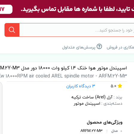
کاری در فروش
پرسش‌های متداول
اسپیندل موتور هوا خنک 1.4 کیلو وات 18000 دور مدل ARFM.2Y-M3 برند آرل (AREL)
Kw 18000RPM air cooled AREL spindle motor - ARFM.2Y-M3
5.0
3 دیدگاه کاربران
برند
:
آرل (Arel) ساخت ترکیه
دسته‌بندی
:
اسپیندل موتور
مدل
:
ARFM.2Y-M3