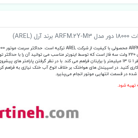
دقیقه و فرکانس کاری آن 300 هرتز می باشد. همچنین ولتاژ ورودی آن 220 ولت سه فاز است که توسط اینورتر مناسب می توانید آن را با ح
کنید. سایز کولت اسپیندل ER20 است که امکان بستن ابزار هایی با قطر 1 تا 13 میلیمتر را برایتان فراهم می کند. با در نظر گرفتن پار
اری کنید. در اسپیندل های هواخنک بر خلاف انوع آب خنک نیازی به فراهم 
 شده در قسمت انتهایی موتور انجام می‌پذیرد.
 تهیه شود.