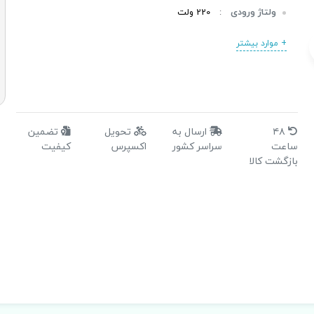
ولتاژ ورودی
:
220 ولت
جریان مصرفی
:
4.6 آمپر
+ موارد بیشتر
فرکانس
:
300 هرتز
نوع کولت
:
ER16
سایر ویژگی ها
:
IP23
۴۸
ارسال به
تحویل
تضمین
ساعت
سراسر کشور
اکسپرس
کیفیت
بازگشت کالا