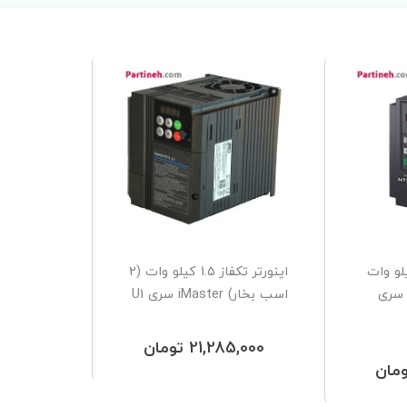
تک فاز 1.5 کیلو وات
اینورتر تکفاز 1.5 کیلو وات (2
2 اسب بخار) Hitek سری
اسب بخار) iMaster سری U1
21,285,000 تومان