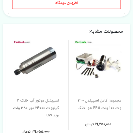
افزودن دیدگاه
محصولات مشابه:
مجموعه کامل اسپیندل 300
اسپیندل موتور آب خنک 2
وات 100 ولت ER11 هوا خنک
کیلووات 24000 دور 380 ولت
برند CW
19,750,000 تومان
39,055,000 تومان