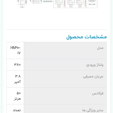
مشخصات محصول
مدل
HM90-
17
ولتاژ ورودی
380
جریان مصرفی
3.8
آمپر
فرکانس
50
هرتز
سایر ویژگی ها
تعداد