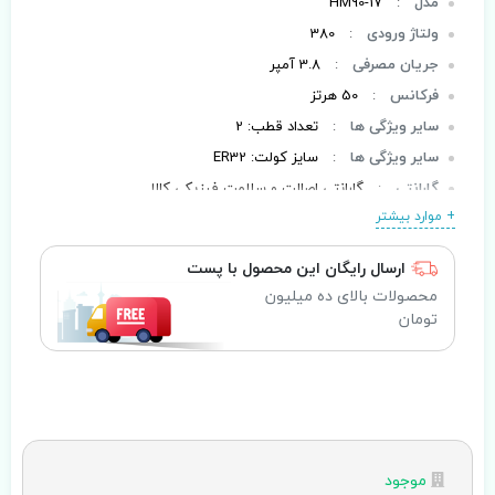
مدل
:
HM90-17
ولتاژ ورودی
:
380
جریان مصرفی
:
3.8 آمپر
فرکانس
:
50 هرتز
سایر ویژگی ها
:
تعداد قطب: 2
سایر ویژگی ها
:
سایز کولت: ER32
گارانتی
:
گارانتی اصالت و سلامت فیزیکی کالا
+ موارد بیشتر
ارسال رایگان این محصول با پست
محصولات بالای ده میلیون
تومان
موجود