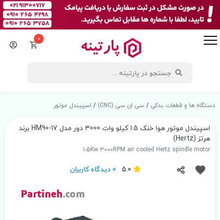
0
دستگاه ها و قطعات یدکی
/
سی ان سی (CNC)
/
اسپیندل موتور
اسپیندل موتور هوا خنک 1.5 کیلو وات 3000 دور مدل HM90-17 برند
هرتز (Hertz)
1.5Kw 3000RPM air cooled Hertz spindle motor
5.0
0 دیدگاه کاربران