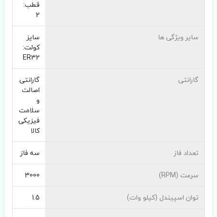
قطب:
2
سایر ویژگی ها
سایز
کولت:
ER32
گارانتی
گارانتی
اصالت
و
سلامت
فیزیکی
کالا
تعداد فاز
سه فاز
سرعت (RPM)
3000
توان اسپیندل (کیلو وات)
1.5