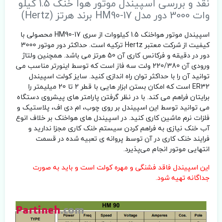
نقد و بررسی اسپیندل موتور هوا خنک 1.5 کیلو
وات 3000 دور مدل HM90-17 برند هرتز (Hertz)
اسپیندل موتور هواخنک 1.5 کیلووات از سری HM90-17 محصولی با
کیفیت از شرکت معتبر Hertz ترکیه است. حداکثر دور موتور 3000
دور در دقیقه و فرکانس کاری آن 50 هرتز می باشد. همچنین ولتاژ
ورودی آن 220/380 ولت سه فاز است که توسط اینورتر مناسب می
توانید آن را با حداکثر توان راه اندازی کنید. سایز کولت اسپیندل
ER32 است که امکان بستن ابزار هایی با قطر 2 تا 20 میلیمتر را
برایتان فراهم می کند. با در نظر گرفتن پارامتر های پیشروی دستگاه
می توانید توسط این اسپیندل بر روی چوب، ام دی اف، پلاستیک و
فلزات نرم ماشین کاری کنید. در اسپیندل های هواخنک بر خلاف انوع
آب خنک نیازی به فراهم کردن سیستم خنک کاری مجزا ندارید و
فرایند خنک کاری در آن توسط پروانه ی تعبیه شده در قسمت
انتهایی موتور انجام می‌پذیرد.
این اسپیندل فاقد فشنگی و مهره کولت است و باید به صورت
جداگانه تهیه شود.