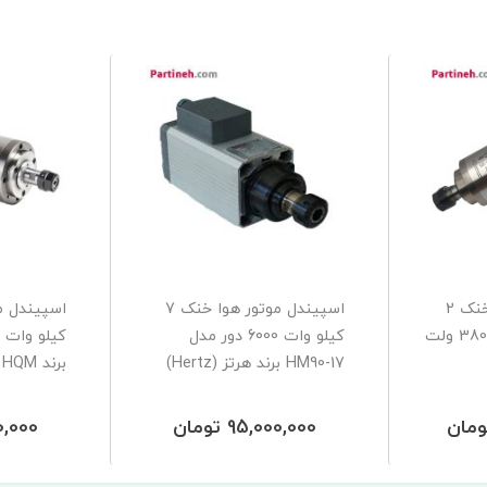
اسپیندل موتور آب خنک 2
اسپیندل موتور هوا خنک 7
کیلووات 24000 دور 380 ولت
کیلو وات 6000 دور مدل
HM90-17 برند هرتز (Hertz)
برند HQM
95,000,000 تومان
500,000