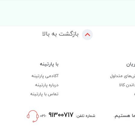
بازگشت به بالا
یان
با پارتینه
‌های متداول
آکادمی پارتینه
اندن کالا
درباره پارتینه
تماس با پارتینه
91300717
شماره تلفن:
-021