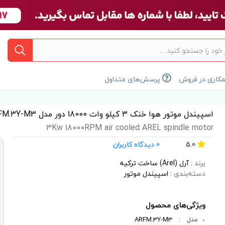
کاری در فروش
پرسش‌های متداول
اسپیندل موتور هوا خنک 3 کیلو وات 18000 دور مدل ARFM.3Y-M3 برند آرل (AREL)
3Kw 18000RPM air cooled AREL spindle motor
5.0
0 دیدگاه کاربران
برند
:
آرل (Arel) ساخت ترکیه
دسته‌بندی
:
اسپیندل موتور
مدل
:
ARFM.3Y-M3