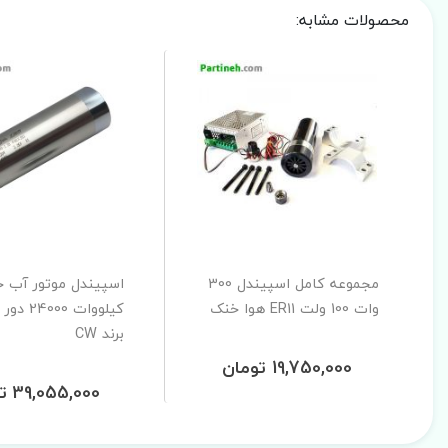
محصولات مشابه:
مجموعه کامل اسپیندل 300
وات 100 ولت ER11 هوا خنک
برند CW
19,750,000 تومان
39,055,000 تومان