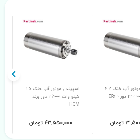
اسپیندل موتور آب خنک 2.2
اسپیندل موتور آب خنک 1.5
کیلو وات 24000 دور ER20
کیلو وات 36000 دور برند
HQM
31, تومان
43,550,000 تومان