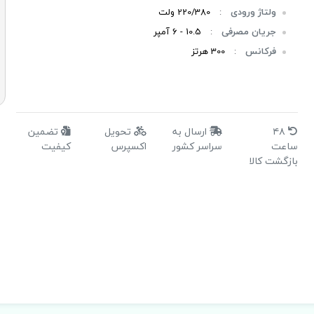
ولتاژ ورودی
:
220/380 ولت
جریان مصرفی
:
10.5 - 6 آمپر
فرکانس
:
300 هرتز
سایر ویژگی ها
:
سایز کولت: ER20
۴۸
ارسال به
تحویل
تضمین
ساعت
سراسر کشور
اکسپرس
کیفیت
بازگشت کالا