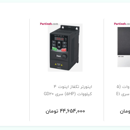
اینورتر تکفاز 4 کیلو وات (5
اینورتر تکفاز اینوت 4
کیلووات (5HP) سری GD20
44,654,000 تومان