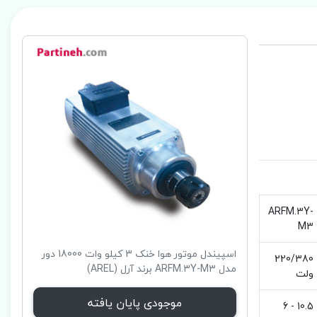
ARFM.3Y-
M3
اسپیندل موتور هوا خنک 3 کیلو وات 18000 دور
220/380
مدل ARFM.3Y-M3 برند آرل (AREL)
ولت
موجودی پایان یافته
10.5 - 6