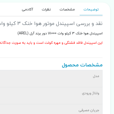
توضیحات
مشخصات
نظرات
آکادمی
نقد و بررسی اسپیندل موتور هوا خنک 3 کیلو وات 18000 دور مدل ARFM.3Y-M3 برند آرل (AREL)
اسپیندل هوا خنک 3 کیلو وات 18000 دور برند آرل (AREL)
این اسپیندل فاقد فشنگی و مهره کولت است و باید به صورت جداگانه
مشخصات محصول
مدل
ولتاژ ورودی
جریان مصرفی