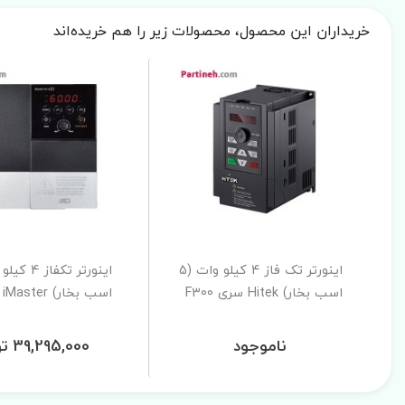
خریداران این محصول، محصولات زیر را هم خریده‌اند
اینورتر تک فاز 4 کیلو وات (5
اسب بخار) Hitek سری F300
اسب بخار) iMaster سری E1
ناموجود
39,295,000 تومان