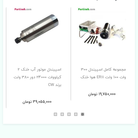
مجموعه کامل اسپیندل 300
اسپیندل موتور آب خنک 2
وات 100 ولت ER11 هوا خنک
کیلووات 24000 دور 380 ولت
برند CW
19,750,000 تومان
39,055,000 تومان