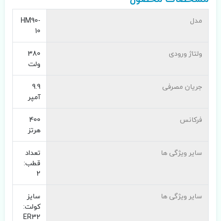
مدل
HM90-
10
ولتاژ ورودی
380
ولت
جریان مصرفی
9.9
آمپر
فرکانس
400
هرتز
سایر ویژگی ها
تعداد
قطب:
2
سایر ویژگی ها
سایز
کولت:
ER32