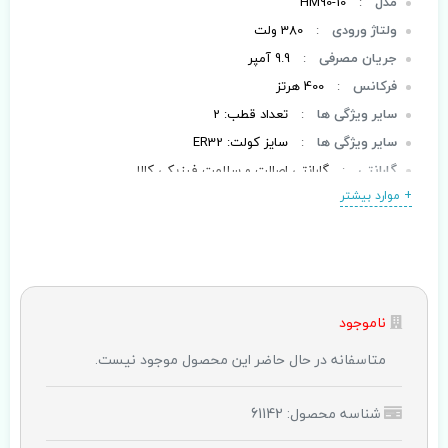
مدل
:
HM90-10
ولتاژ ورودی
:
380 ولت
جریان مصرفی
:
9.9 آمپر
فرکانس
:
400 هرتز
سایر ویژگی ها
:
تعداد قطب: 2
سایر ویژگی ها
:
سایز کولت: ER32
گارانتی
:
گارانتی اصالت و سلامت فیزیکی کالا
+ موارد بیشتر
ناموجود
متاسفانه در حال حاضر این محصول موجود نیست.
شناسه محصول: 61142