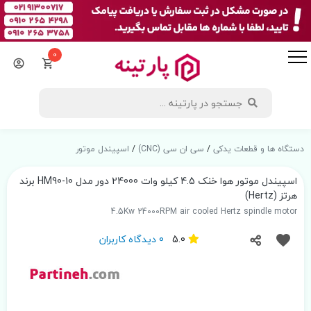
0
دستگاه ها و قطعات یدکی
/
سی ان سی (CNC)
/
اسپیندل موتور
اسپیندل موتور هوا خنک 4.5 کیلو وات 24000 دور مدل HM90-10 برند
هرتز (Hertz)
4.5Kw 24000RPM air cooled Hertz spindle motor
5.0
0 دیدگاه کاربران