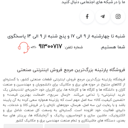
ما را در شبکه های اجتماعی دنبال کنید.
شنبه تا چهارشنبه از 9 الی 17 و پنج شنبه از 9 الی 14 پاسخگوی
91300717
شما هستیم.
شماره تلفن:
-021
فروشگاه پارتینه بزرگ‌ترین مرجع فروش اینترنتی صنعتی
فروشگاه پارتینه بزرگ‌ترین مرجع فروش اینترنتی قطعات صنعتی کشور، با گستره‌ای
از کالاهای متنوع در حوزه های برق و مکانیک برای دانشجویان و مهندسین و صنعت
کاران و دانشگاه ها و کارگاه ها و کارخانه ها، برای کاربران خود «تجربه‌ی لذت‌بخش یک
خرید اینترنتی» را تداعی می‌کند. «ارسال سریع»، «ضمانت بهترین قیمت» و
«تضمین کیفیت کالا» سه اصل مهم است که پارتینه همواره سعی کرده به آن پایبند
باشد و با رعایت این سه اصل، هرسال، حوزه‌های تازه‌ای را در فروش کالا و خدمات، به
دایره‌ی فعالیت خود افزوده است. گستره‌ای به وسعت کل صنعت شامل برق و
الکترونیک، ماشین سازی و اتوماسیون، رباتیک و آزمایشگاه ها، پرینتر های سه
بعدی، دستگاه های ماشینکاری و تمام صنعت مهندسی برق و مکانیک کشور