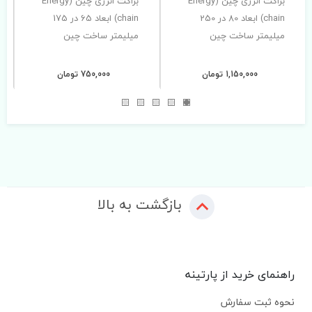
براکت انرژی چین (Energy
براکت انرژی چین (Energy
chain) ابعاد 80 در 250
chain) ابعاد 65 در 175
میلیمتر ساخت چین
میلیمتر ساخت چین
1,150,000 تومان
750,000 تومان
بازگشت به بالا
راهنمای خرید از پارتینه
نحوه ثبت سفارش