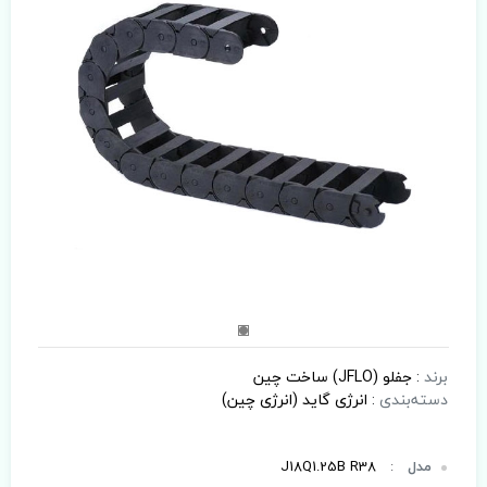
برند
:
جفلو (JFLO) ساخت چین
دسته‌بندی
:
انرژی گاید (انرژی چین)
مدل
:
J18Q1.25B R38