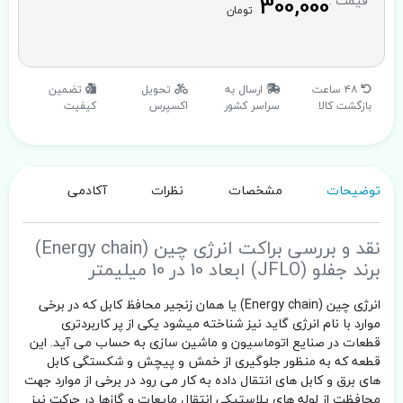
300,000
قیمت :
تومان
۴۸ ساعت
ارسال به
تحویل
تضمین
بازگشت کالا
سراسر کشور
اکسپرس
کیفیت
توضیحات
مشخصات
نظرات
آکادمی
نقد و بررسی براکت انرژی چین (Energy chain)
برند جفلو (JFLO) ابعاد 10 در 10 میلیمتر
انرژی چین (Energy chain) یا همان زنجیر محافظ کابل که در برخی
موارد با نام انرژی گاید نیز شناخته میشود یکی از پر کاربردتری
قطعات در صنایع اتوماسیون و ماشین سازی به حساب می آید. این
قطعه که به منظور جلوگیری از خمش و پیچش و شکستگی کابل
های برق و کابل های انتقال داده به کار می رود در برخی از موارد جهت
محافظت از لوله های پلاستیکی انتقال مایعات و گازها در حرکت نیز