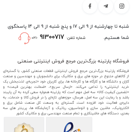
شنبه تا چهارشنبه از 9 الی 17 و پنج شنبه از 9 الی 14 پاسخگوی
91300717
شما هستیم.
شماره تلفن:
-021
فروشگاه پارتینه بزرگ‌ترین مرجع فروش اینترنتی صنعتی
فروشگاه پارتینه بزرگ‌ترین مرجع فروش اینترنتی قطعات صنعتی کشور، با گستره‌ای
از کالاهای متنوع در حوزه های برق و مکانیک برای دانشجویان و مهندسین و صنعت
کاران و دانشگاه ها و کارگاه ها و کارخانه ها، برای کاربران خود «تجربه‌ی لذت‌بخش یک
خرید اینترنتی» را تداعی می‌کند. «ارسال سریع»، «ضمانت بهترین قیمت» و
«تضمین کیفیت کالا» سه اصل مهم است که پارتینه همواره سعی کرده به آن پایبند
باشد و با رعایت این سه اصل، هرسال، حوزه‌های تازه‌ای را در فروش کالا و خدمات، به
دایره‌ی فعالیت خود افزوده است. گستره‌ای به وسعت کل صنعت شامل برق و
الکترونیک، ماشین سازی و اتوماسیون، رباتیک و آزمایشگاه ها، پرینتر های سه
بعدی، دستگاه های ماشینکاری و تمام صنعت مهندسی برق و مکانیک کشور