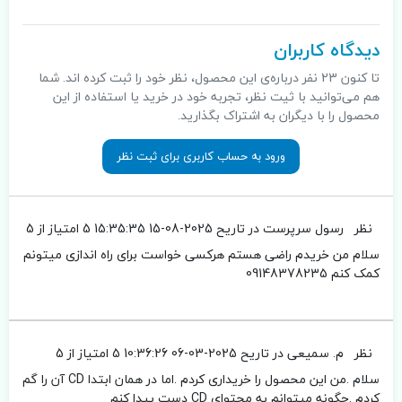
دیدگاه کاربران
تا کنون 23 نفر درباره‌ی این محصول، نظر خود را ثبت کرده اند. شما
هم می‌توانید با ثیت نظر، تجربه خود در خرید یا استفاده از این
محصول را با دیگران به اشتراک بگذارید.
ورود به حساب کاربری برای ثبت نظر
نظر
رسول سرپرست
در تاریح 2025-08-15 15:35:35
5 امتیاز از 5
سلام من خریدم راضی هستم هرکسی خواست برای راه اندازی میتونم
کمک کنم 09148378235
نظر
م. سمیعی
در تاریح 2025-03-06 10:36:26
5 امتیاز از 5
سلام .من این محصول را خریداری کردم .اما در همان ابتدا CD آن را گم
کردم .چگونه میتوانم به محتوای CD دست پیدا کنم