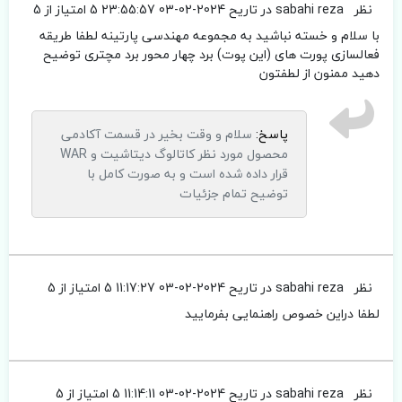
نظر
sabahi reza
در تاریح 2024-02-03 23:55:57
5 امتیاز از 5
با سلام و خسته نباشید به مجموعه مهندسی پارتینه لطفا طریقه
فعالسازی پورت های (این پوت) برد چهار محور برد مچتری توضیح
دهید ممنون از لطفتون
پاسخ:
سلام و وقت بخیر در قسمت آکادمی
محصول مورد نظر کاتالوگ دیتاشیت و WAR
قرار داده شده است و به صورت کامل با
توضیح تمام جزئیات
نظر
sabahi reza
در تاریح 2024-02-03 11:17:27
5 امتیاز از 5
لطفا دراین خصوص راهنمایی بفرمایید
نظر
sabahi reza
در تاریح 2024-02-03 11:14:11
5 امتیاز از 5