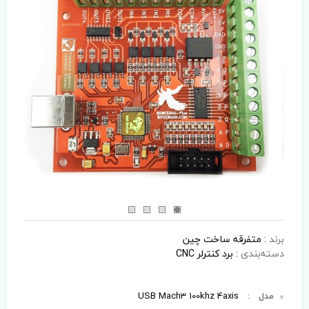
برند
:
متفرقه ساخت چین
دسته‌بندی
:
برد کنترلر CNC
مدل
:
USB Mach3 100khz 4axis