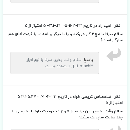
نظر
امید راد
در تاریح 2023-11-05 03:10:22
5 امتیاز از 5
سلام صرفا با مچ۳ کار می‌کند و یا با دیگر برنامه ها با فرمت grbl هم
سازگار است؟
پاسخ:
سلام وقت بخیر، صرفا با نرم افزار
mach3 قابل استفاده هست.
نظر
غلامعباس کریمی خواه
در تاریح 2023-11-02 19:25:47
5
امتیاز از 5
سلام وقت به خیر. این برد سایز x و y محدودیت داره یا نه یعنی تا
چند سانت ساپورت میکنه