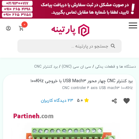
0
دستگاه ها و قطعات یدکی
/
سی ان سی (CNC)
/
برد کنترلر CNC
برد کنترلر CNC چهار محور USB Mach3 با خروجی ۱۰۰KHz
CNC controler 4 axis USB mach3 100KHz
5.0
23 دیدگاه کاربران