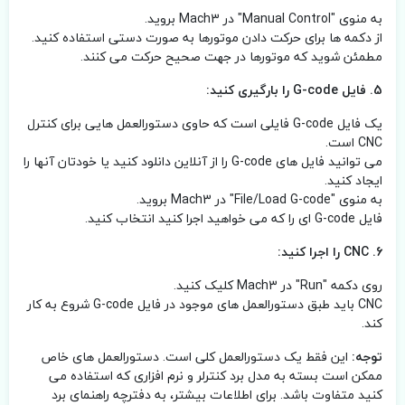
به منوی "Manual Control" در Mach3 بروید.
از دکمه ها برای حرکت دادن موتورها به صورت دستی استفاده کنید.
مطمئن شوید که موتورها در جهت صحیح حرکت می کنند.
5. فایل G-code را بارگیری کنید:
یک فایل G-code فایلی است که حاوی دستورالعمل هایی برای کنترل
CNC است.
می توانید فایل های G-code را از آنلاین دانلود کنید یا خودتان آنها را
ایجاد کنید.
به منوی "File/Load G-code" در Mach3 بروید.
فایل G-code ای را که می خواهید اجرا کنید انتخاب کنید.
6. CNC را اجرا کنید:
روی دکمه "Run" در Mach3 کلیک کنید.
CNC باید طبق دستورالعمل های موجود در فایل G-code شروع به کار
کند.
توجه:
این فقط یک دستورالعمل کلی است. دستورالعمل های خاص
ممکن است بسته به مدل برد کنترلر و نرم افزاری که استفاده می
کنید متفاوت باشد. برای اطلاعات بیشتر، به دفترچه راهنمای برد