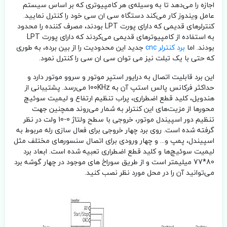
اجازه را می‌دهد تا به وسیله‌ی هر کامپیوتری که بر اساس سیستم
عامل ویندوز کار می‌کند دستگاه سی ان سی خود را کنترل نمایید.
کنترلرهای قدیمی که دارای پورت LPT بودند، مصرف کننده را محدود
به استفاده از کامپیوترهای قدیمی می‌کردند که دارای پورت LPT
بودند. اما
برد کنترلر cnc
جدید این محدودیت را از بین برده، به طوری
که حتی با یک تبلت نیز می توان سی ان سی را کنترل نمود.
این برد قابلیت اتصال به درایور استپر موتور و سروو موتور دارد و
حداکثر فرکانس پالس استپ آن به 100KHz می‌رسد. پشتیبانی از
هندویل، کلید قطع اضطراری، پراب تنظیم ارتفاع و لیمیت سوئیچ
محور‌ها از مزیت‌های این کنترلر به شمار می‌روند همچنین جهت
تنظیم دور اسپیندل موتور، خروجی با سطح ولتاژ 0-10 ولت در نظر
گرفته شده است. روی برد چهار خروجی برای فعال سازی رله مربوط به
اسپیندل، پمپ و... و چهار ورودی برای اتصال سنسور‌های مختلف مثل
لیمیت سوئیچ‌ها و کلید قطع اضطراری تعبیه شده است. ابعاد برد
80*77 میلیمتر است و از طریق سوراخ های موجود در چهار گوشه برد
می‌توانید آن را در محل مورد نظر نصب کنید.