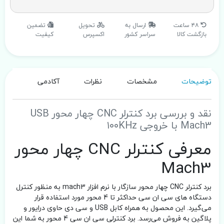
۴۸ ساعت
ارسال به
تحویل
تضمین
بازگشت کالا
سراسر کشور
اکسپرس
کیفیت
توضیحات
مشخصات
نظرات
آکادمی
نقد و بررسی برد کنترلر CNC چهار محور USB
Mach3 با خروجی ۱۰۰KHz
معرفی کنترلر CNC چهار محور
Mach3
برد کنترلر CNC چهار محور سازگار با نرم افزار mach3 به منظور کنترل
دستگاه های سی ان سی حداکثر تا 4 محور مورد استفاده قرار
می‌گیرد. این محصول به همراه کابل USB و سی دی حاوی درایور و
پلاگین به فروش می‌رسد. برد کنترلی سی ان سی 4 محور به شما این