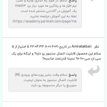
پاسخ:
سلام. در مورد راه اندازی اولیه و نصب
نرم افزار ها و پلاگین ها مورد نیاز برد mach3
یک آموزش در آکادمی منتشر شده است.
لطفا به این آموزش مراجعه نمایید.
https://academy.partineh.com/page/215/
نظر
Amiraliakbari
در تاریح 2021-01-11 22:04:33
5 امتیاز از 5
سلام این محصول قابلیت اتصال سنسور رو داره؟ و اینکه برای یک
سی ان سی ۶۰ ۹۰ نسبتا قدرتمند مناسبه؟
پاسخ:
سلام وقت بخیر پورت‌های ورودی (IN)
قابلیت اتصال سنسور به عنوان لیمیت
سوییچ یا دیگر سنسورها رو دارند.
.