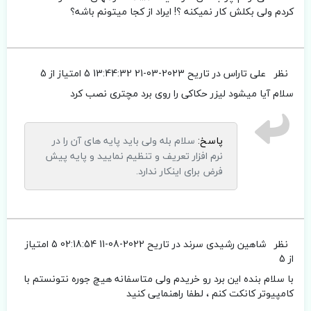
کردم ولی بکلش کار نمیکنه ؟! ایراد از کجا میتونم باشه؟
نظر
علی تاراس
در تاریح 2023-03-21 13:44:32
5 امتیاز از 5
سلام آیا میشود لیزر حکاکی را روی برد مچتری نصب کرد
پاسخ:
سلام بله ولی باید پایه های آن را در
نرم افزار تعریف و تنظیم نمایید و پایه پیش
فرض برای اینکار ندارد.
نظر
شاهین رشیدی سرند
در تاریح 2022-08-11 02:18:54
5 امتیاز
از 5
با سلام بنده این برد رو خریدم ولی متاسفانه هیچ جوره نتونستم با
کامپیوتر کانکت کنم ، لطفا راهنمایی کنید