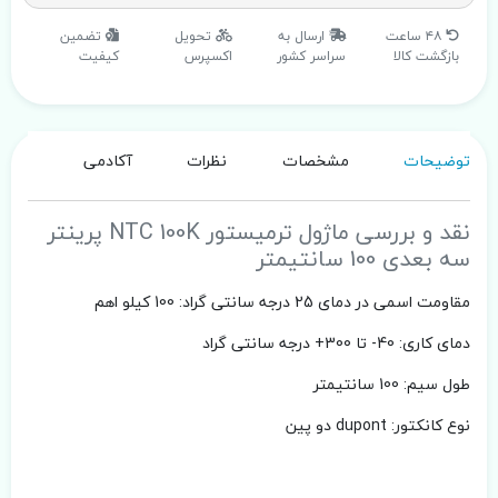
۴۸ ساعت
ارسال به
تحویل
تضمین
بازگشت کالا
سراسر کشور
اکسپرس
کیفیت
توضیحات
مشخصات
نظرات
آکادمی
نقد و بررسی ماژول ترمیستور NTC 100K پرینتر
سه بعدی 100 سانتیمتر
مقاومت اسمی در دمای 25 درجه سانتی گراد: 100 کیلو اهم
دمای کاری: 40- تا 300+ درجه سانتی گراد
طول سیم: 100 سانتیمتر
نوع کانکتور: dupont دو پین