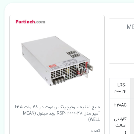
6 آمپر مدل RSP-3000-48 برند مینول (MEAN
LRS-
200-24
220AC
منبع تغذیه سوئیچینگ ریموت دار 48 ولت 62.5
آمپر مدل RSP-3000-48 برند مینول (MEAN
گارانتی
WELL)
اصالت
تعداد
و