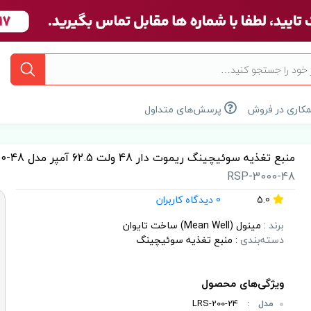
کاری در فروش
پرسش‌های متداول
منبع تغذیه سوئیچینگ ریموت دار 48 ولت 62.5 آمپر مدل RSP-3000-48 برند مینول (MEAN WELL)
RSP-3000-48
5.0
0 دیدگاه کاربران
برند
:
مینول (Mean Well) ساخت تایوان
دسته‌بندی
:
منبع تغذیه سوئیچینگ
مدل
:
LRS-200-24