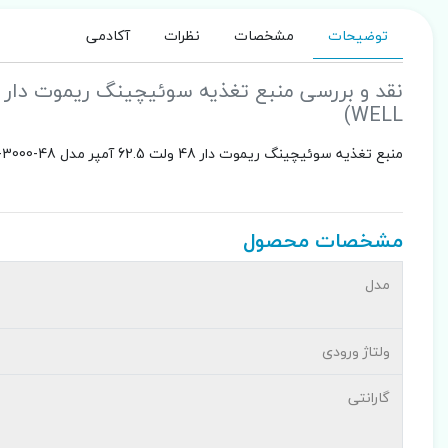
توضیحات
مشخصات
نظرات
آکادمی
WELL)
منبع تغذیه سوئیچینگ ریموت دار 48 ولت 62.5 آمپر مدل RSP-3000-48 برند مینول (MEAN WELL)
مشخصات محصول
مدل
ولتاژ ورودی
گارانتی