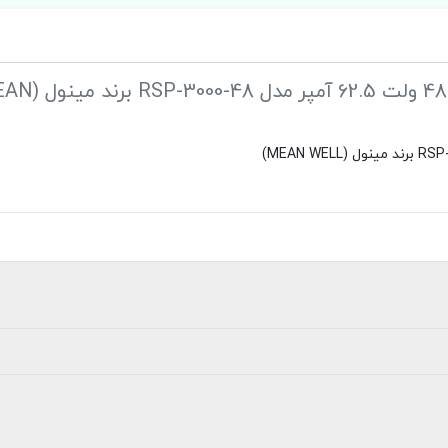
نقد و بررسی منبع تغذیه سوئیچینگ ریموت دار 48 ولت 2.5