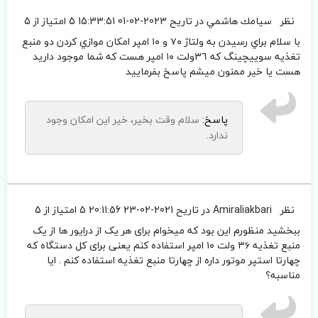
نظر
سيامك هاشمي
در تاریح 2023-02-01 15:33:51
5 امتیاز از 5
با سلام براي رسيدن به ولتاژ ٧٠ و ١٠ امپر امكان موازي كردن دو منبع
تغذيه سوييچينگ كه ٣٦ولت ١٠ امپر هست كه شما موجود داريد
هست يا خير ممنون ميشم پاسخ بفرماييد
پاسخ:
سلام وقت بخیر، خیر این امکان وجود
ندارد.
نظر
Amiraliakbari
در تاریح 2021-02-23 20:11:56
5 امتیاز از 5
ببخشید منظورم این بود که میخوام برای هر یک از درایور ها از یک
منبع تغذیه ۳۶ ولت ۱۰ امپر استفاده‌ کنم یعنی برای کل دستگاه که
چهارتا استپر موتور داره از چهارتا منبع تغذیه استفاده کنم . ایا
مناسبه؟