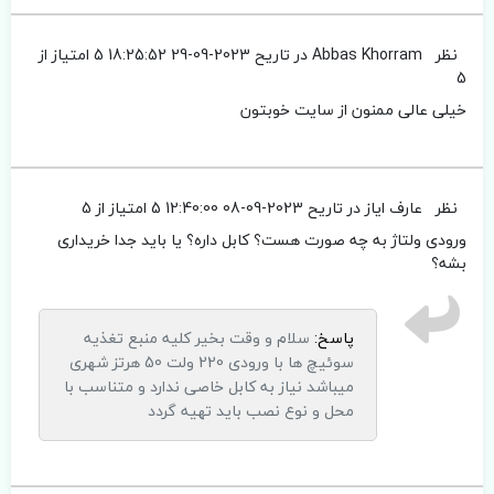
نظر
Abbas Khorram
در تاریح 2023-09-29 18:25:52
5 امتیاز از
5
خیلی عالی ممنون از سایت خوبتون
نظر
عارف ایاز
در تاریح 2023-09-08 12:40:00
5 امتیاز از 5
ورودی ولتاژ به چه صورت هست؟ کابل داره؟ یا باید جدا خریداری
بشه؟
پاسخ:
سلام و وقت بخیر کلیه منبع تغذیه
سوئیچ ها با ورودی 220 ولت 50 هرتز شهری
میباشد نیاز به کابل خاصی ندارد و متناسب با
محل و نوع نصب باید تهیه گردد