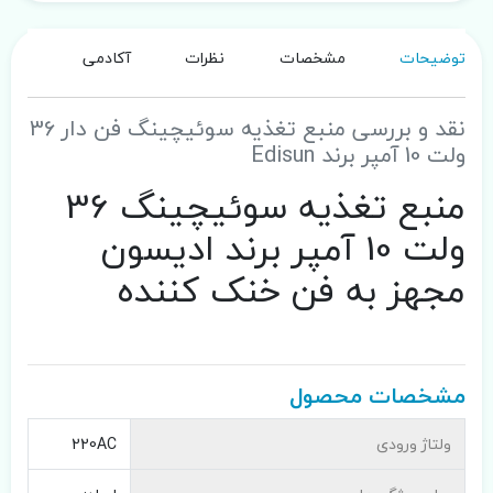
توضیحات
مشخصات
نظرات
آکادمی
نقد و بررسی منبع تغذیه سوئیچینگ فن دار 36
ولت 10 آمپر برند Edisun
منبع تغذیه سوئیچینگ 36
ولت 10 آمپر برند ادیسون
مجهز به فن خنک کننده
مشخصات محصول
ولتاژ ورودی
220AC