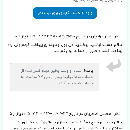
ورود به حساب کاربری برای ثبت نظر
نظر
امیر مرادیان
در تاریح 2025-03-07 20:02:32
5 امتیاز از 5
سلام خسته نباشید ببخشید من پول وسیله رو پرداخت کردم ولی زده
پرداخت نشد و حتی از حسابم پول کم شد
پاسخ:
سلام و وقت بخیر. مبلغ کسر شده از
حساب شما نهایتا پس از طی 72 ساعت به
حساب شما برمیگرده.
نظر
محسن اصغریان
در تاریح 2024-04-30 17:21:04
5 امتیاز از 5
سلام میخوام منبع تغذیه متغیر بسازم با ماژول کاهنده با ورودی
حداکثر تا۴۰ ولت این منبع نهایت تا چند امپر میتونه خروجی بده