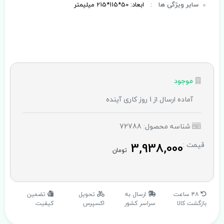
سایر ویژگی ها
:
ابعاد: 50*115*215 میلیمتر
موجود
آماده ارسال از 1 روز کاری آینده
شناسه محصول: 72788
3,938,000
قیمت :
تومان
۴۸ ساعت
ارسال به
تحویل
تضمین
بازگشت کالا
سراسر کشور
اکسپرس
کیفیت