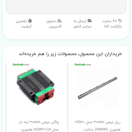
۴۸ ساعت
ارسال به
تحویل
تضمین
بازگشت کالا
سراسر کشور
اکسپرس
کیفیت
خریداران این محصول، محصولات زیر را هم خریده‌اند
ریل عرض 30mm مدل HG30
واگن عرض 30mm لبه دار
هایوین (HIWIN) ساخت
مدل HGW30CA هایوین