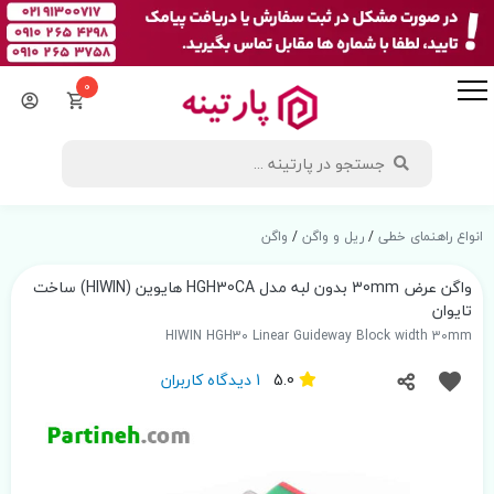
0
انواع راهنمای خطی
/
ریل و واگن
/
واگن
واگن عرض 30mm بدون لبه مدل HGH30CA هایوین (HIWIN) ساخت
تایوان
HIWIN HGH30 Linear Guideway Block width 30mm
5.0
1 دیدگاه کاربران