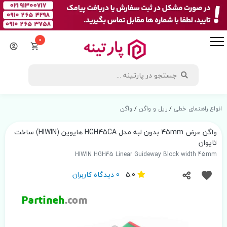
0
انواع راهنمای خطی
/
ریل و واگن
/
واگن
واگن عرض 45mm بدون لبه مدل HGH45CA هایوین (HIWIN) ساخت
تایوان
HIWIN HGH45 Linear Guideway Block width 45mm
5.0
0 دیدگاه کاربران