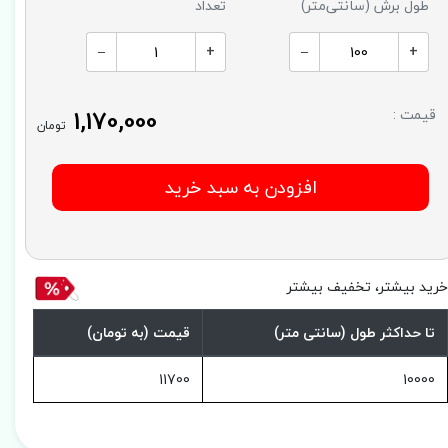
طول برش (سانتی‌متر)
تعداد
–
+
–
+
1,170,000
قیمت :
تومان
افزودن به سبد خرید
رید بیشتر، تخفیف بیشتر
تا حداکثر طول (سانتی متر)
قیمت (به تومان)
11700
10000