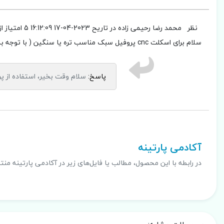
نظر
محمد رضا رحیمی زاده
در تاریح 2023-04-17 16:12:09
5 امتیاز از 5
سلام برای اسکلت cnc پروفیل سبک مناسب تره یا سنگین ( با توجه به اینکه محور y متحرک است ) و اسکلت بدون حرکت
پاسخ:
سلام وقت بخیر، استفاده از 
.
آکادمی پارتینه
در رابطه با این محصول، مطالب یا فایل‌های زیر در آکادمی پارتینه منت