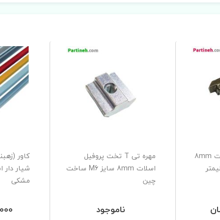
پیچ تی پروفیل اسلات 8mm
مهره تی T تخت پروفیل
کاور (زهبن
ل 20 میلیمتر
اسلات 8mm سایز M6 ساخت
چین
مشکی
ناموجود
58,000