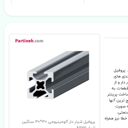
. پروفیل
ندی های
ار و از
قطعات به
اخت پرینتر
 ترین آنها
طع ها به صورت
صنعتی
طا نیز همراه
پروفیل شیار دار آلومینیومی 30*30 سنگین
شیار 8mm