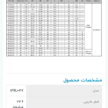
مشخصات محصول
مدل
14XL037
قطر خارجی
22.6
میلیمتر