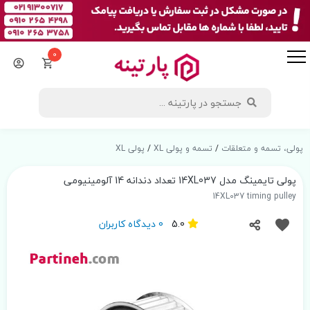
0
پولی، تسمه و متعلقات
/
تسمه و پولی XL
/
پولی XL
پولی تایمینگ مدل 14XL037 تعداد دندانه 14 آلومینیومی
14XL037 timing pulley
5.0
0 دیدگاه کاربران