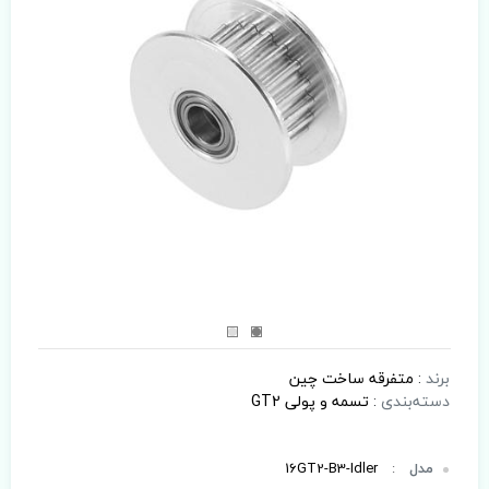
برند
:
متفرقه ساخت چین
دسته‌بندی
:
تسمه و پولی GT2
مدل
:
16GT2-B3-Idler