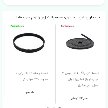
خریداران این محصول، محصولات زیر را هم خریده‌اند
تسمه تایمینگ GT2 عرض 6
تسمه بسته GT2 عرض 6
میلیمتر باز (متری) دارای
محیط 336 میلیمتر
مغزی نخ استیل
ناموجود
113,000 تومان