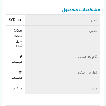
مشخصات محصول
مدل
SCR1204
جنس
CK55
سخت
کاری
شده
گام بال اسکرو
4
میلیمتر
قطر بال اسکرو
12
میلیمتر
وزن
10 گرم