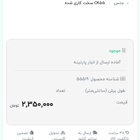
جنس
:
CK55 سخت کاری شده
موجود
آماده ارسال از انبار پارتینه
شناسه محصول: 55519
طول برش (سانتی‌متر)
تعداد
2,350,000
قیمت :
تومان
۴۸ ساعت
ارسال به
تحویل
تضمین
بازگشت کالا
سراسر کشور
اکسپرس
کیفیت