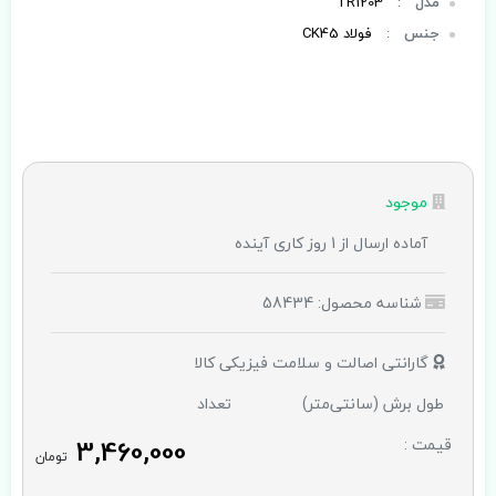
مدل
:
TR1203
جنس
:
فولاد CK45
موجود
آماده ارسال از 1 روز کاری آینده
شناسه محصول: 58434
گارانتی اصالت و سلامت فیزیکی کالا
طول برش (سانتی‌متر)
تعداد
3,460,000
قیمت :
تومان