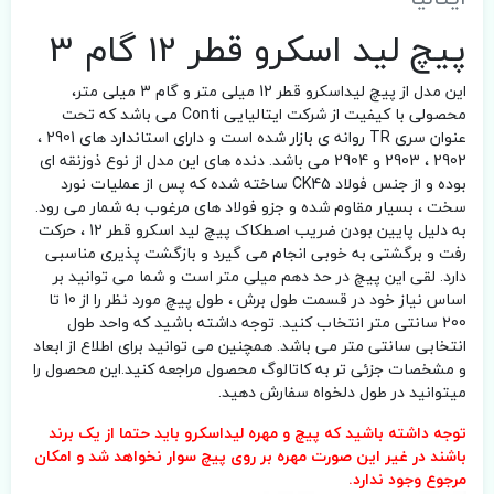
پیچ لید اسکرو قطر 12 گام 3
این مدل از پیچ لیداسکرو قطر 12 میلی متر و گام 3 میلی متر،
محصولی با کیفیت از شرکت ایتالیایی Conti می باشد که تحت
عنوان سری TR روانه ی بازار شده است و دارای استاندارد های 2901 ،
2902 ، 2903 و 2904 می باشد. دنده های این مدل از نوع ذوزنقه ای
بوده و از جنس فولاد CK45 ساخته شده که پس از عملیات نورد
سخت ، بسیار مقاوم شده و جزو فولاد های مرغوب به شمار می رود.
به دلیل پایین بودن ضریب اصطکاک پیچ لید اسکرو قطر 12 ، حرکت
رفت و برگشتی به خوبی انجام می گیرد و بازگشت پذیری مناسبی
دارد. لقی این پیچ در حد دهم میلی متر است و شما می توانید بر
اساس نیاز خود در قسمت طول برش ، طول پیچ مورد نظر را از 10 تا
200 سانتی متر انتخاب کنید. توجه داشته باشید که واحد طول
انتخابی سانتی متر می باشد. همچنین می توانید برای اطلاع از ابعاد
و مشخصات جزئی تر به کاتالوگ محصول مراجعه کنید.این محصول را
میتوانید در طول دلخواه سفارش دهید.
توجه داشته باشید که پیچ و مهره لیداسکرو باید حتما از یک برند
باشند در غیر این صورت مهره بر روی پیچ سوار نخواهد شد و امکان
مرجوع وجود ندارد.