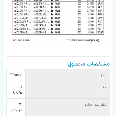
مشخصات محصول
مدل
TR1203
جنس
فولاد
CK45
قطر لید اسکرو
12
میلیمتر