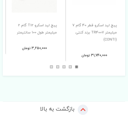
پیچ لید اسکرو قطر 40 گام 7
پیچ لید اسکرو T12 گام 2
میلیمتر TR4007 برند کنتی
میلیمتر طول 100 سانتیمتر
(CONTI)
3,250,000 تومان
31,740,000 تومان
بازگشت به بالا