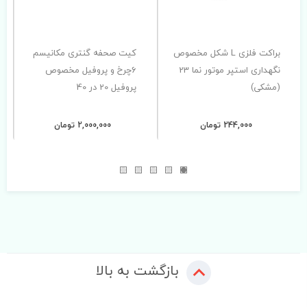
براکت فلزی L شکل مخصوص
کیت صحفه گنتری مکانیسم
نگهداری استپر موتور نما 23
6چرخ و پروفیل مخصوص
(مشکی)
پروفیل 20 در 40
244,000 تومان
2,000,000 تومان
بازگشت به بالا