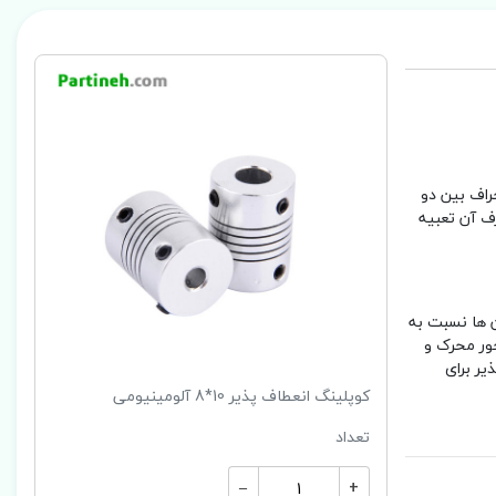
ند انحراف بین دو
ف آن تعبیه
ن ها نسبت به
ور محرک و
یر برای
کوپلینگ انعطاف پذیر 10*8 آلومینیومی
تعداد
–
+