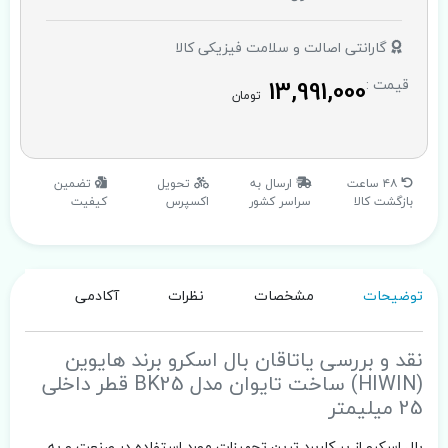
گارانتی اصالت و سلامت فیزیکی کالا
13,991,000
قیمت :
تومان
۴۸ ساعت
ارسال به
تحویل
تضمین
بازگشت کالا
سراسر کشور
اکسپرس
کیفیت
توضیحات
مشخصات
نظرات
آکادمی
نقد و بررسی یاتاقان بال اسکرو برند هایوین
(HIWIN) ساخت تایوان مدل BK25 قطر داخلی
25 میلیمتر
بال اسکرو از پر کاربرد ترین تجهیزات مورد استفاده در صنعت و به