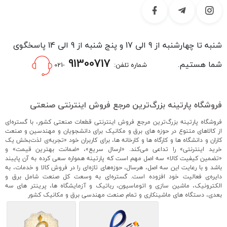
شنبه تا چهارشنبه از 9 الی 17 و پنج شنبه از 9 الی 14 پاسخگوی
91300717
شما هستیم.
شماره تلفن:
-021
فروشگاه پارتینه بزرگ‌ترین مرجع فروش اینترنتی صنعتی
فروشگاه پارتینه بزرگ‌ترین مرجع فروش اینترنتی قطعات صنعتی کشور، با گستره‌ای
از کالاهای متنوع در حوزه های برق و مکانیک برای دانشجویان و مهندسین و صنعت
کاران و دانشگاه ها و کارگاه ها و کارخانه ها، برای کاربران خود «تجربه‌ی لذت‌بخش یک
خرید اینترنتی» را تداعی می‌کند. «ارسال سریع»، «ضمانت بهترین قیمت» و
«تضمین کیفیت کالا» سه اصل مهم است که پارتینه همواره سعی کرده به آن پایبند
باشد و با رعایت این سه اصل، هرسال، حوزه‌های تازه‌ای را در فروش کالا و خدمات، به
دایره‌ی فعالیت خود افزوده است. گستره‌ای به وسعت کل صنعت شامل برق و
الکترونیک، ماشین سازی و اتوماسیون، رباتیک و آزمایشگاه ها، پرینتر های سه
بعدی، دستگاه های ماشینکاری و تمام صنعت مهندسی برق و مکانیک کشور