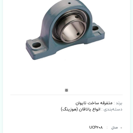
برند
:
متفرقه ساخت تایوان
دسته‌بندی
:
انواع یاتاقان (هوزینگ)
مدل
:
UCP208