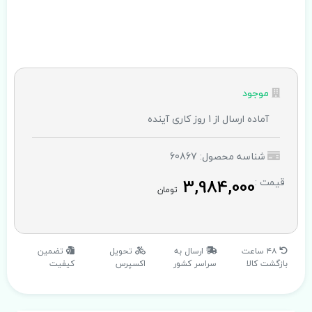
موجود
آماده ارسال از 1 روز کاری آینده
شناسه محصول: 60867
3,984,000
قیمت :
تومان
۴۸ ساعت
ارسال به
تحویل
تضمین
بازگشت کالا
سراسر کشور
اکسپرس
کیفیت