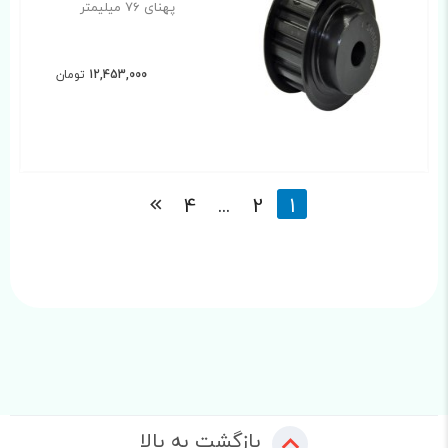
پهنای 76 میلیمتر
12,453,000
تومان
4
...
2
1
بازگشت به بالا