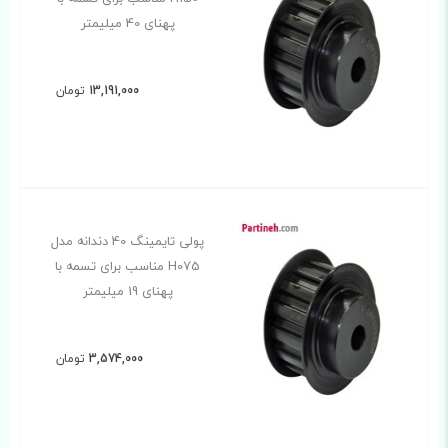
پهنای 40 میلیمتر
13,191,000
تومان
پولی تایمینگ 40 دندانه مدل
H075 مناسب برای تسمه با
پهنای 19 میلیمتر
3,574,000
تومان