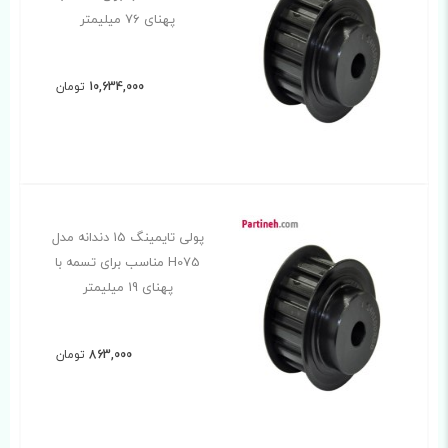
پهنای 76 میلیمتر
10,634,000
تومان
پولی تایمینگ 15 دندانه مدل
H075 مناسب برای تسمه با
پهنای 19 میلیمتر
863,000
تومان