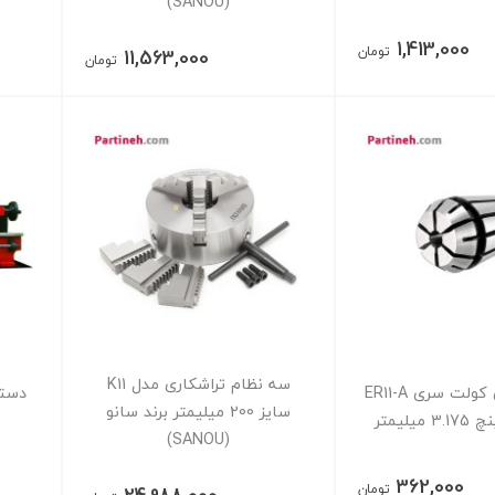
(SANOU)
1,413,000
تومان
11,563,000
تومان
سه نظام تراشکاری مدل K11
فشنگی فنری کولت سری ER11-A
سایز 200 میلیمتر برند سانو
(SANOU)
362,000
تومان