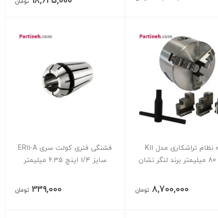
18,625,000
تومان
سه نظام تراشکاری مدل K11
فشنگی فنری کولت سری ER11-A
نشان
سایز 1/4 اینچ 6.35 میلیمتر
339,000
8,700,000
تومان
تومان