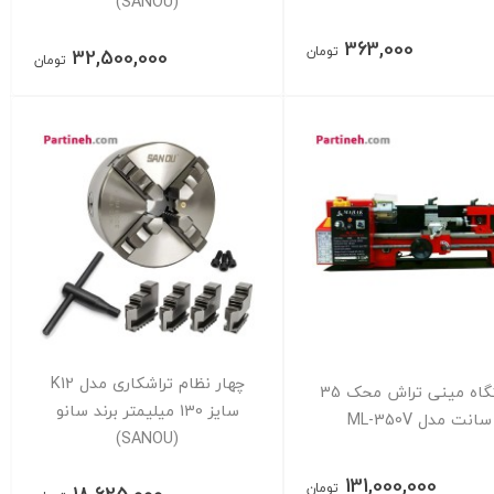
(SANOU)
363,000
تومان
32,500,000
تومان
چهار نظام تراشکاری مدل K12
دستگاه مینی تراش محک 35
سایز 130 میلیمتر برند سانو
سانت مدل ML-350V
(SANOU)
131,000,000
تومان