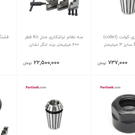
فشنگی فنری کولت (collet)
سه نظام تراشکاری مدل K11 قطر
200 میلیمتر برند لنگر نشان
22,500,000
737,000
تومان
تومان