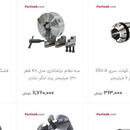
فشنگی فنری کولت سری ER11-A
سه نظام تراشکاری مدل K11 قطر
متر
130 میلیمتر برند لنگر نشان
11,760,000
363,000
تومان
تومان