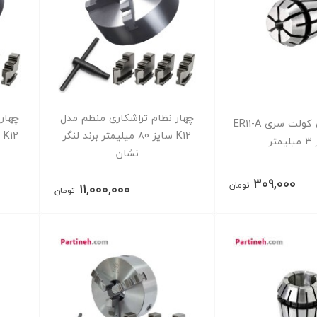
چهار نظام تراشکاری منظم مدل
چهار
فشنگی فنری کولت سری ER11-A
K12 سایز 80 میلیمتر برند لنگر
متر
نشان
309,000
تومان
11,000,000
تومان