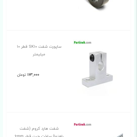
ساپورت شفت SK10 قطر 10
میلیمتر
163,000
تومان
شفت هارد کروم (شفت
راهنما) ساخت چین قطر 6mm