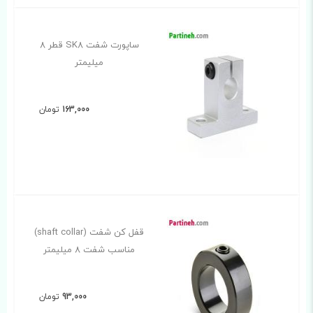
ساپورت شفت SK8 قطر 8
میلیمتر
163,000
تومان
قفل کن شفت (shaft collar)
مناسب شفت 8 میلیمتر
93,000
تومان