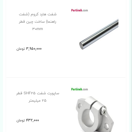
شفت هارد کروم (شفت
راهنما) ساخت چین قطر
30mm
3,950,000
تومان
ساپورت شفت SHF25 قطر
25 میلیمتر
432,000
تومان