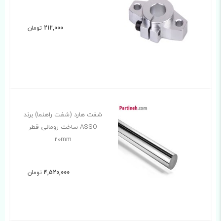
212,000
تومان
شفت هارد (شفت راهنما) برند
ASSO ساخت رومانی قطر
20mm
4,520,000
تومان