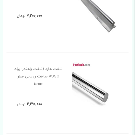
7,200,000
تومان
شفت هارد (شفت راهنما) برند
ASSO ساخت رومانی قطر
10mm
2,290,000
تومان