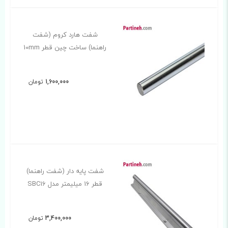
شفت هارد کروم (شفت
راهنما) ساخت چین قطر 10mm
1,600,000
تومان
شفت پایه دار (شفت راهنما)
قطر 16 میلیمتر مدل SBC16
3,400,000
تومان