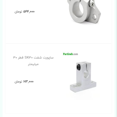
544,000
تومان
ساپورت شفت SK30 قطر 30
میلیمتر
613,000
تومان