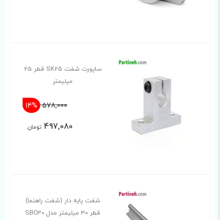
ساپورت شفت SK25 قطر 25
میلیمتر
14%
578,000
497,080
تومان
شفت پایه دار (شفت راهنما)
قطر 30 میلیمتر مدل SBC30