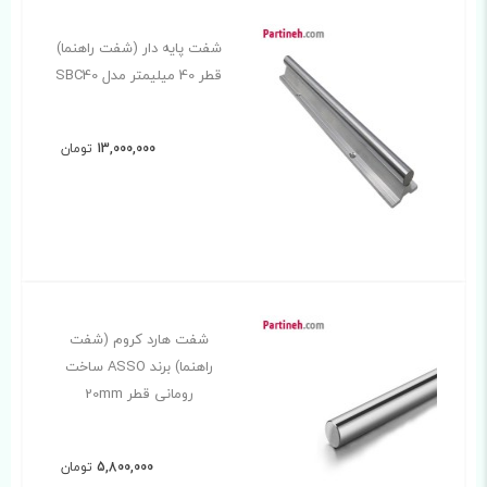
شفت پایه دار (شفت راهنما)
قطر 40 میلیمتر مدل SBC40
13,000,000
تومان
شفت هارد کروم (شفت
راهنما) برند ASSO ساخت
رومانی قطر 20mm
5,800,000
تومان