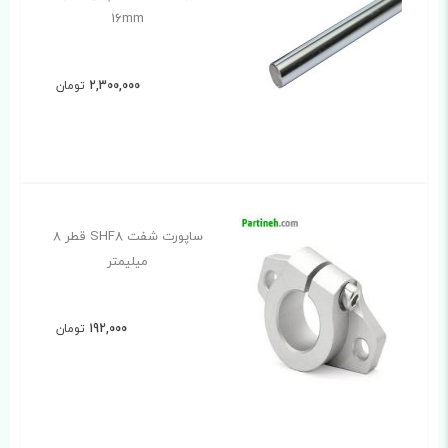
16mm
2,300,000
تومان
ساپورت شفت SHF8 قطر 8
میلیمتر
192,000
تومان