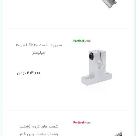
ساپورت شفت SK20 قطر 20
میلیمتر
303,000
تومان
شفت هارد کروم (شفت
راهنما) ساخت چین قطر