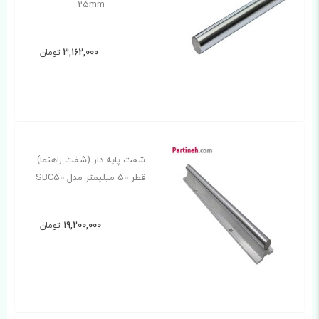
25mm
3,162,000
تومان
شفت پایه دار (شفت راهنما)
قطر 50 میلیمتر مدل SBC50
19,200,000
تومان