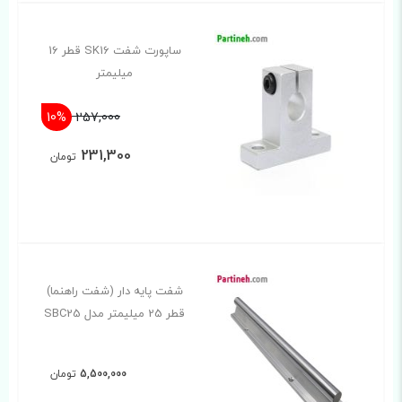
ساپورت شفت SK16 قطر 16
میلیمتر
10%
257,000
231,300
تومان
شفت پایه دار (شفت راهنما)
قطر 25 میلیمتر مدل SBC25
5,500,000
تومان