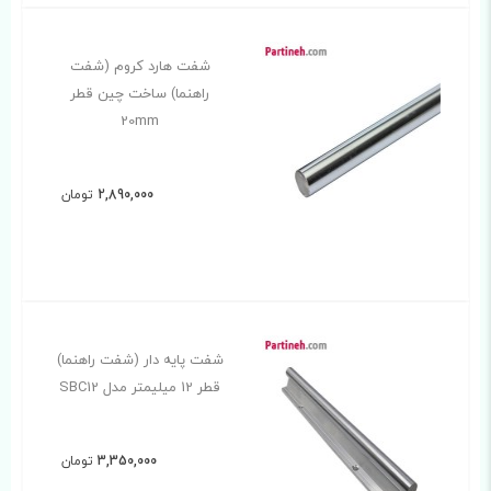
شفت هارد کروم (شفت
راهنما) ساخت چین قطر
20mm
2,890,000
تومان
شفت پایه دار (شفت راهنما)
قطر 12 میلیمتر مدل SBC12
3,350,000
تومان