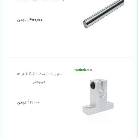
1,450,000
تومان
ساپورت شفت SK12 قطر 12
میلیمتر
219,000
تومان