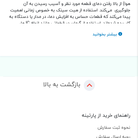
هوا) از بالا رفتن دمای قطعه مورد نظر و آسیب رسیدن به آن
جلوگیری می‌کند. استفاده از هیت سینک به خصوص زمانی اهمیت
پیدا می‌کند که قطعات حساس به افزایش دما، در مدار یا دستگاه به
کار برده شده‌اند. استفاده از گرمابر در قطعاتی مانند انواع IC ها،
ترانزیستور، LED، لیزرهای توان بالا و .... که در اثر عبور جریان
بیشتر بخوانید
الکتریکی از خود حرارت تولید می‌کنند، بسیار متداول است. به کار
بردن هیت سینک مانع افزایش دمای غیرمجاز این قطعات می شود.
به این ترتیب طول عمر قطعات، به دلیل کارکرد در بازه دمای مجاز ذکر
شده در دیتا شیت، افزایش می‌یابد. همچنین عملکرد قطعات و به
طور کلی مدارها بهبود پیدا می‌کند.
هیت سینگ یا خنک کننده در تجهیزات الکترونیکی، به طور معمول
روی پردازنده (Processor)، آی سی درایور موتور (Motor Driver)،
بازگشت به بالا
ترانزیستور یا رگولاتور مدار تغذیه (Power supply) نصب می‌شود.
ادامه مقاله را بخوانید ...
راهنمای خرید از پارتینه
نحوه ثبت سفارش
رویه ارسال سفارش