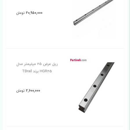
20,950,000
تومان
ریل عرض 25 میلیمتر مدل
HGR25 برند TBrail
2,600,000
تومان