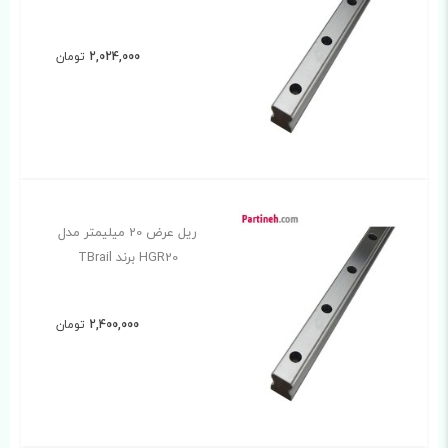
2,024,000
تومان
ریل عرض 20 میلیمتر مدل
HGR20 برند TBrail
2,400,000
تومان