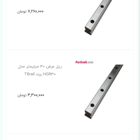
7,260,000
تومان
ریل عرض 30 میلیمتر مدل
HGR30 برند TBrail
3,300,000
تومان