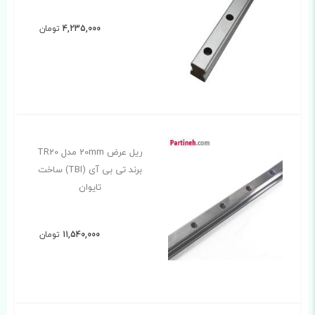
4,235,000
تومان
ریل عرض 20mm مدل TR20
برند تی بی آی (TBI) ساخت
تایوان
11,540,000
تومان