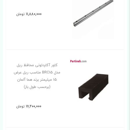
11,880,000
تومان
کاور آکاردئونی محافظ ریل
مدل BRC15 مناسب ریل عرض
15 میلیمتر برند هما آلمان
(برحسب طول باز)
16,200,000
تومان