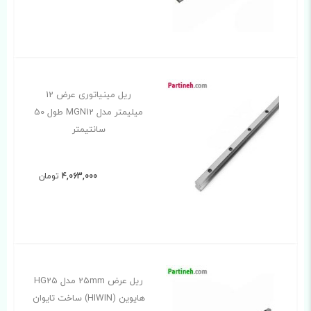
ریل مینیاتوری عرض 12
میلیمتر مدل MGN12 طول 50
سانتیمتر
4,063,000
تومان
ریل عرض 25mm مدل HG25
هایوین (HIWIN) ساخت تایوان