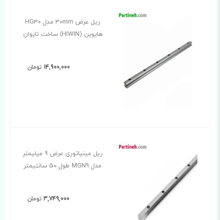
ریل عرض 30mm مدل HG30
هایوین (HIWIN) ساخت تایوان
14,900,000
تومان
ریل مینیاتوری عرض 9 میلیمتر
مدل MGN9 طول 50 سانتیمتر
3,749,000
تومان