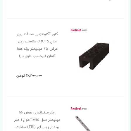
کاور آکاردئونی محافظ ریل
مدل BRC25 مناسب ریل
عرض 25 میلیمتر برند هما
آلمان (برحسب طول باز)
16,300,000
تومان
ریل مینیاتوری عرض 15
میلیمتر مدل TM15طول 1 متر
برند تی بی آی (TBI) ساخت