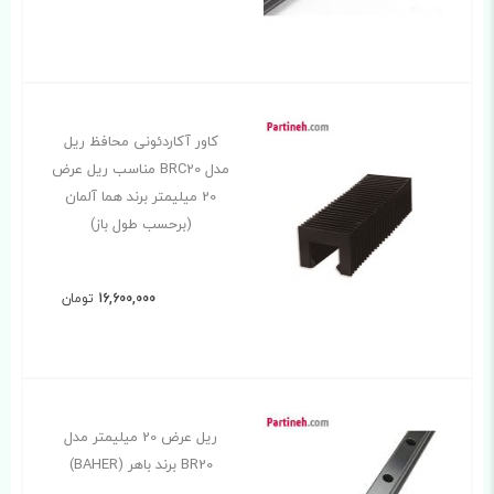
کاور آکاردئونی محافظ ریل
مدل BRC20 مناسب ریل عرض
20 میلیمتر برند هما آلمان
(برحسب طول باز)
16,600,000
تومان
ریل عرض 20 میلیمتر مدل
BR20 برند باهر (BAHER)