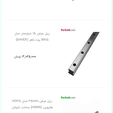
ریل عرض 15 میلیمتر مدل
BR15 برند باهر (BAHER)
3,025,000
تومان
ریل عرض 35mm مدل HG35
هایوین (HIWIN) ساخت تایوان