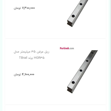
7,300,000
تومان
ریل عرض 35 میلیمتر مدل
HGR35 برند TBrail
4,600,000
تومان