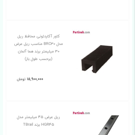
کاور آکاردئونی محافظ ریل
مدل BRC30 مناسب ریل عرض
30 میلیمتر برند هما آلمان
(برحسب طول باز)
15,900,000
تومان
ریل عرض 45 میلیمتر مدل
HGR45 برند TBrail