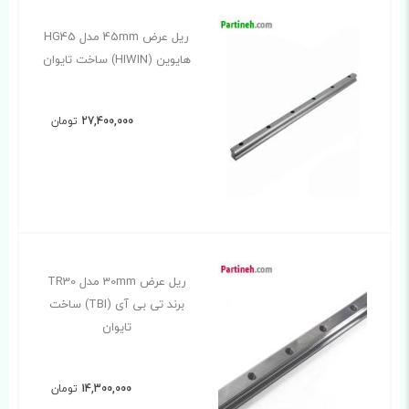
ریل عرض 45mm مدل HG45
هایوین (HIWIN) ساخت تایوان
27,400,000
تومان
ریل عرض 30mm مدل TR30
برند تی بی آی (TBI) ساخت
تایوان
14,300,000
تومان