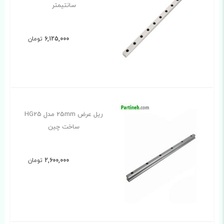
سانتیمتر
6,125,000
تومان
ریل عرض 25mm مدل HG25
ساخت چین
2,600,000
تومان