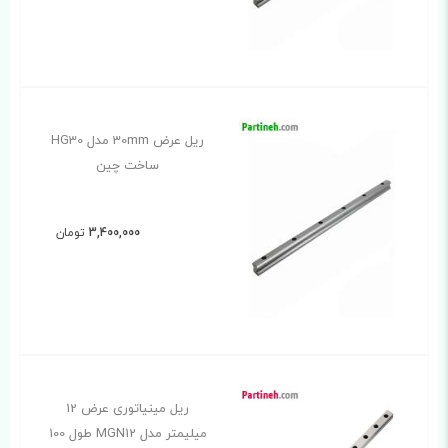
ریل عرض 30mm مدل HG30
ساخت چین
3,400,000
تومان
ریل مینیاتوری عرض 12
میلیمتر مدل MGN12 طول 100