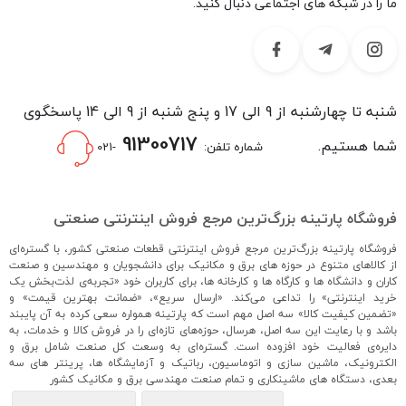
ما را در شبکه های اجتماعی دنبال کنید.
شنبه تا چهارشنبه از 9 الی 17 و پنج شنبه از 9 الی 14 پاسخگوی
91300717
شما هستیم.
شماره تلفن:
-021
فروشگاه پارتینه بزرگ‌ترین مرجع فروش اینترنتی صنعتی
فروشگاه پارتینه بزرگ‌ترین مرجع فروش اینترنتی قطعات صنعتی کشور، با گستره‌ای
از کالاهای متنوع در حوزه های برق و مکانیک برای دانشجویان و مهندسین و صنعت
کاران و دانشگاه ها و کارگاه ها و کارخانه ها، برای کاربران خود «تجربه‌ی لذت‌بخش یک
خرید اینترنتی» را تداعی می‌کند. «ارسال سریع»، «ضمانت بهترین قیمت» و
«تضمین کیفیت کالا» سه اصل مهم است که پارتینه همواره سعی کرده به آن پایبند
باشد و با رعایت این سه اصل، هرسال، حوزه‌های تازه‌ای را در فروش کالا و خدمات، به
دایره‌ی فعالیت خود افزوده است. گستره‌ای به وسعت کل صنعت شامل برق و
الکترونیک، ماشین سازی و اتوماسیون، رباتیک و آزمایشگاه ها، پرینتر های سه
بعدی، دستگاه های ماشینکاری و تمام صنعت مهندسی برق و مکانیک کشور