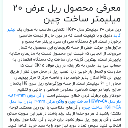
معرفی محصول ریل عرض 20
میلیمتر ساخت چین
ریل عرض 20 میلیمتر مدل HG20 انتخابی مناسب به عنوان یک
لینیر
گاید
دقیق و با کیفیت است که در عین حال از قیمت مناسبی
برخوردار است. انواع دستگاه سی ان سی، پرینتر سه بعدی و
ماژول‌های حرکت خطی از جمله کاربرد‌های این محصول به شمار
می‌روند. از آنجایی که قیمت این محصول نسبت به مدل‌های مشابه
پایین‌تر است، بهترین گزینه برای ساخت یک دستگاه اقتصادی به
حساب می‌آید. جنس به کار رفته در ریل فولاد CK45 است که
مقاومت و تحمل بار خوبی دارد. نصب ریل در محل مورد نظر از طریق
پیچ آلن M5 امکان پذیر خواهد بود و فاصله مرکز تا مرکز پیچ‌های
مجاور آن 60 میلیمتر است. از جمله ویژگی‌های ریل سری HG یکسان
سازی بارها در جهت شعاعی، معکوس شعاعی و جانبی و تنظیم
خودکار برای برطرف کردن خطای سیستم است.
واگن عرض 20mm لبه
دار مدل HGW20CA ساخت چین
و
واگن عرض 20mm بدون لبه مدل
HGH20CA ساخت چین
، واگن‌های متناسب با این ریل هستند. توجه
داشته باشید تا هر دو حتما از یک برند باشند در غیر این صورت ممکن
است واگن بر روی ریل سوار نشود. برای خرید واگن ابتدا طول برش را
انتخاب کنید سپس تعداد مورد نیاز خود را به سبد خرید اضافه کنید.