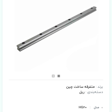
برند
:
متفرقه ساخت چین
دسته‌بندی
:
ریل
مدل
:
HG20