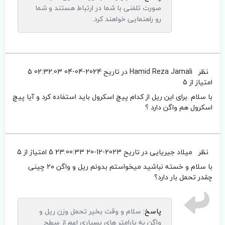
صورت تلفنی با شما در ارتباط هستند و شما
رو راهنمایی خواهند کرد.
نظر
Hamid Reza Jamali
در تاریح 2024-04-04 02:32:03
5
امتیاز از 5
با سلام .برای این ریل از کدام پیچ اسکرول باید استفاده کرد و آیا پیچ
اسکرول هم واگن دارد ؟
نظر
میلاد جیریایی
در تاریح 2023-12-20 23:00:33
5 امتیاز از 5
با سلام و خسته نباشید میخواستم بدونم ریل و واگن ۲۰ چینی
چقدر تحمل بار دارد؟
پاسخ:
سلام و وقت بخیر تحمل وزن ریل و
واگن به پارامتر های بسیاری اعم از سطح