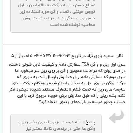
مقطع جسم ، زاویه حرکت به بالا/پایین ، طول
کورس حرکتی ، تعداد واگن مورد استفاده زیر
جنس و ... بستگی دارد . در دیتاشیت روش
محاسبه نوشته شده است
نظر
سعید باوی نژاد
در تاریح 2021-09-11 04:35:37
5 امتیاز از 5
سری اول ریل و واگن FSA سفارش دادم و کیفیت قابل قبولی داشت،
در حدی روان که در حالت عمودی واگن بر روی ریل سر میخورد اما
سری دوم که سفارش دادم ریل متفاوتی ارسال شد، به طوری که
حرکت واگن بر روی ریل به سختی انجام شده و هنگام حرکت صدای
ساچمه های ریل که تحت فشار نامتعارف هستند شنیده میشود فکر
نکنم بشه ریلی را که طبق سفارش برش خورده مرجوع کرد، با این
حساب چطور میشه در خریدهای بعدی اعتماد کرد؟
پاسخ:
سلام دوست عزیز،وقتتون بخیر ریل و
واگن ها حتی در برندهای کاملا معتبر نیز